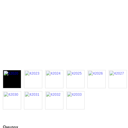
Онцлох