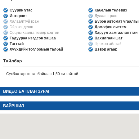
Суурин утас
Кабелын телевиз
Интернет
Дулаан граж
Халаалтгүй граж
Бүрэн автомат угаалг
Эйр кондешн
Домофон систем
Орцны хаалга төмөр кодтой
Харуул хамгаалалттай
Гадуураа нэгдсэн хашаа
Цахилгаан шат
Тагттай
Цөөхөн айлтай
Хүүхдийн тоглоомын талбай
Цэвэр агаар
Тайлбар
Сүхбаатарын талбайгаас 1,50 км зайтай
ВИДЕО БА ПЛАН ЗУРАГ
БАЙРШИЛ