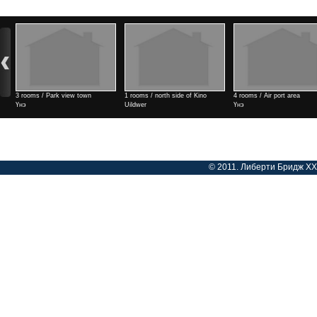
3 rooms / Park view town
1 rooms / north side of Kino
4 rooms / Air port area
Үнэ
Uildwer
Үнэ
Үнэ
© 2011. Либерти Бридж ХХК