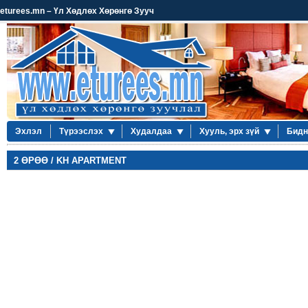
eturees.mn – Үл Хөдлөх Хөрөнгө Зууч
Эхлэл
Түрээслэх
Худалдаа
Хууль, эрх зүй
Бидн
2 ӨРӨӨ / KH APARTMENT