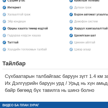
Суурин утас
Кабелын телевиз
Интернет
Дулаан граж
Халаалтгүй граж
Бүрэн автомат угаалг
Эйр кондешн
Домофон систем
Орцны хаалга төмөр кодтой
Харуул хамгаалалттай
Гадуураа нэгдсэн хашаа
Цахилгаан шат
Тагттай
Цөөхөн айлтай
Хүүхдийн тоглоомын талбай
Цэвэр агаар
Тайлбар
Сүхбаатарын талбайгаас баруун зүгт 1.4 км з
Их Дэлгүүрийн баруун урд / Урьд нь хүн амь
байр бөгөөд бүх тавилга нь шинэ болно
ВИДЕО БА ПЛАН ЗУРАГ