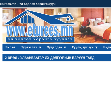
eturees.mn – Үл Хөдлөх Хөрөнгө Зууч
Эхлэл
Түрээслэх
Худалдаа
Хууль, эрх зүй
Бидн
2 ӨРӨӨ / УЛААНБААТАР ИХ ДЭЛГҮҮРИЙН БАРУУН ТАЛД