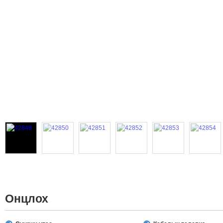
Онцлох