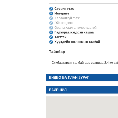
Суурин утас
Интернет
Халаалтгүй граж
Эйр кондешн
Орцны хаалга төмөр кодтой
Гадуураа нэгдсэн хашаа
Тагттай
Хүүхдийн тоглоомын талбай
Тайлбар
Сүхбаатарын талбайгаас урагшаа 2,4 км зай
ВИДЕО БА ПЛАН ЗУРАГ
БАЙРШИЛ