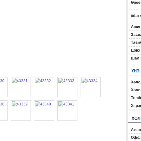
Өрөөн
00-н 
Ашиг
Засв
Тавил
Цонх
Шал:
ҮНЭ
Хөлс
Хөлсл
Төлб
Хэрэ
ХОЛ
Агент
Офф