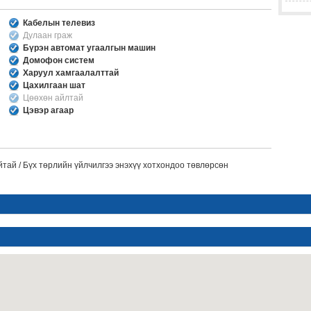
Кабелын телевиз
Дулаан граж
Бүрэн автомат угаалгын машин
Домофон систем
Харуул хамгаалалттай
Цахилгаан шат
Цөөхөн айлтай
Цэвэр агаар
тай / Бүх төрлийн үйлчилгээ энэхүү хотхондоо төвлөрсөн