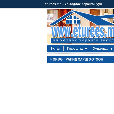
eturees.mn – Үл Хөдлөх Хөрөнгө Зууч
Эхлэл
Түрээслэх
Худалдаа
4 ӨРӨӨ / РАПИД ХАРШ ХОТХОН