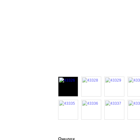
Онцлох