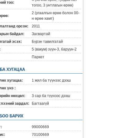
ий тоо:
тогоо, 3 унтлагын өрөө)
2 (угаалгын өрөө болон 00-
өрөө:
н өрөө хамт)
лалтанд орсон:
2011
арын байдал:
Засвартай
гатай эсэх:
Бүрэн тавилгатай
:
5 (вакум) зүүн-3, баруун-2
Паркет
 БА ХУГАЦАА
лөх хугацаа:
1 жил ба түүнээс дээш
өх үнэ :
өрийн нөхцөл:
3 сар ба түүнээс дээш
глээний зардал:
Багтаагүй
БОО БАРИХ
:
99000669
ис:
70100669