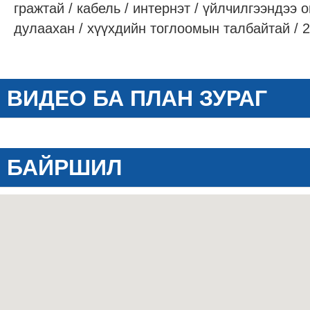
гражтай / кабель / интернэт / үйлчилгээндээ о
дулаахан / хүүхдийн тоглоомын талбайтай / 
ВИДЕО БА ПЛАН ЗУРАГ
БАЙРШИЛ