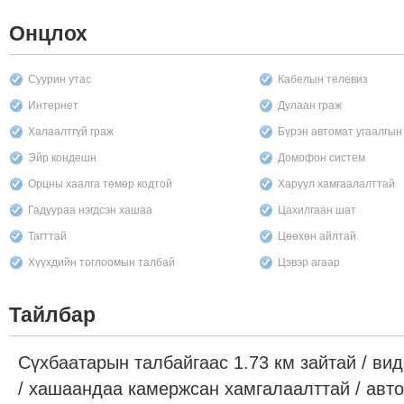
Онцлох
Суурин утас
Кабелын телевиз
Интернет
Дулаан граж
Халаалтгүй граж
Бүрэн автомат угаалгы
Эйр кондешн
Домофон систем
Орцны хаалга төмөр кодтой
Харуул хамгаалалттай
Гадуураа нэгдсэн хашаа
Цахилгаан шат
Тагттай
Цөөхөн айлтай
Хүүхдийн тоглоомын талбай
Цэвэр агаар
Тайлбар
Сүхбаатарын талбайгаас 1.73 км зайтай / ви
/ хашаандаа камержсан хамгалаалттай / авт