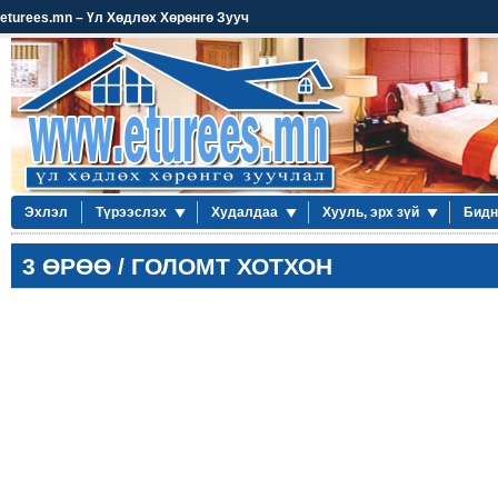
eturees.mn – Үл Хөдлөх Хөрөнгө Зууч
Эхлэл
Түрээслэх
Худалдаа
Хууль, эрх зүй
Бидн
3 ӨРӨӨ / ГОЛОМТ ХОТХОН