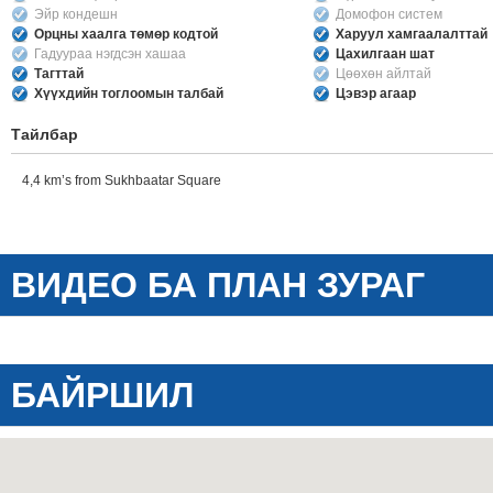
Эйр кондешн
Домофон систем
Орцны хаалга төмөр кодтой
Харуул хамгаалалттай
Гадуураа нэгдсэн хашаа
Цахилгаан шат
Тагттай
Цөөхөн айлтай
Хүүхдийн тоглоомын талбай
Цэвэр агаар
Тайлбар
4,4 km’s from Sukhbaatar Square
ВИДЕО БА ПЛАН ЗУРАГ
БАЙРШИЛ