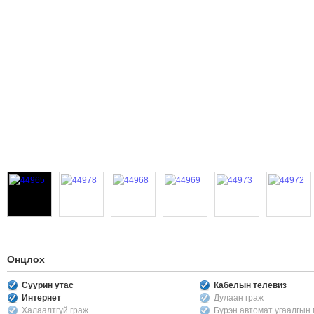
Онцлох
Суурин утас
Кабелын телевиз
Интернет
Дулаан граж
Халаалтгүй граж
Бүрэн автомат угаалгын