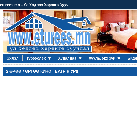
eturees.mn – Үл Хөдлөх Хөрөнгө Зууч
Эхлэл
Түрээслэх
Худалдаа
Хууль, эрх зүй
Бидн
2 ӨРӨӨ / ӨРГӨӨ КИНО ТЕАТР-Н УРД