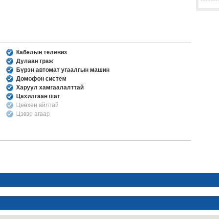
Кабелын телевиз
Дулаан граж
Бүрэн автомат угаалгын машин
Домофон систем
Харуул хамгаалалттай
Цахилгаан шат
Цөөхөн айлтай
Цэвэр агаар