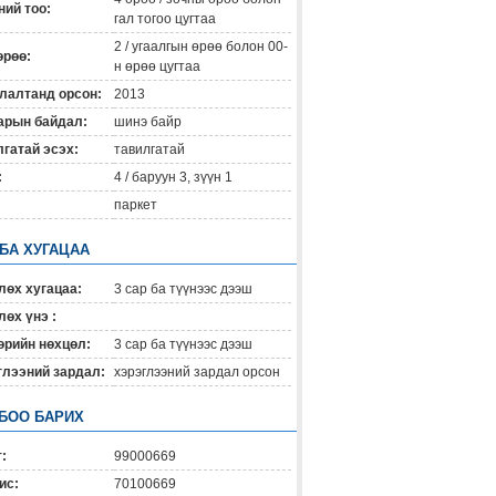
ий тоо:
гал тогоо цугтаа
2 / угаалгын өрөө болон 00-
өрөө:
н өрөө цугтаа
лалтанд орсон:
2013
арын байдал:
шинэ байр
гатай эсэх:
тавилгатай
:
4 / баруун 3, зүүн 1
паркет
 БА ХУГАЦАА
лөх хугацаа:
3 сар ба түүнээс дээш
өх үнэ :
өрийн нөхцөл:
3 сар ба түүнээс дээш
глээний зардал:
хэрэглээний зардал орсон
БОО БАРИХ
:
99000669
ис:
70100669