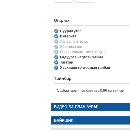
Онцлох
Суурин утас
Интернет
Халаалтгүй граж
Эйр кондешн
Орцны хаалга төмөр кодтой
Гадуураа нэгдсэн хашаа
Тагттай
Хүүхдийн тоглоомын талбай
Тайлбар
Сүхбаатарын талбайгаас 0,96 км зайтай
ВИДЕО БА ПЛАН ЗУРАГ
БАЙРШИЛ