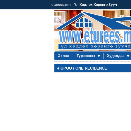
eturees.mn – Үл Хөдлөх Хөрөнгө Зууч
Эхлэл
Түрээслэх
Худалдаа
4 ӨРӨӨ / ONE RECIDENCE