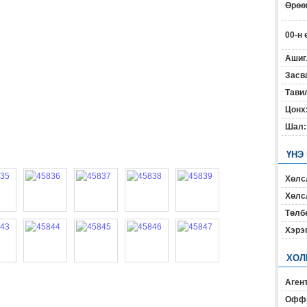
Өрөөн
00-н 
Ашиг
Засв
Тавил
Цонх
Шал:
ҮНЭ
Хөлс
Хөлсл
Төлб
Хэрэ
ХОЛ
Агент
Офф