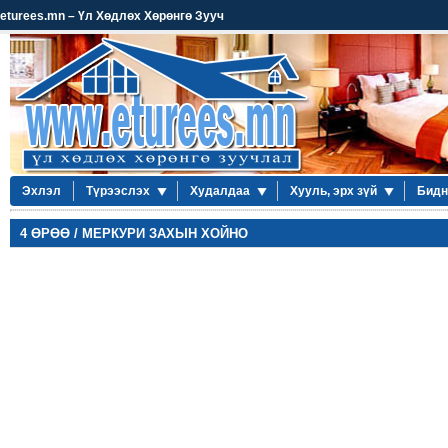
eturees.mn – Үл Хөдлөх Хөрөнгө Зууч
Эхлэл
Түрээслэх
Худалдаа
Хууль, эрх зүй
Бидн
4 ӨРӨӨ / МЕРКУРИ ЗАХЫН ХОЙНО