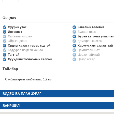
Онцлох
Суурин утас
Кабелын телевиз
Интернет
Дулаан граж
Халаалтгүй граж
Бүрэн автомат угаалг
Эйр кондешн
Домофон систем
Орцны хаалга төмөр кодтой
Харуул хамгаалалттай
Гадуураа нэгдсэн хашаа
Цахилгаан шат
Тагттай
Цөөхөн айлтай
Хүүхдийн тоглоомын талбай
Цэвэр агаар
Тайлбар
Сүхбаатарын талбайгаас 1,2 км
ВИДЕО БА ПЛАН ЗУРАГ
БАЙРШИЛ