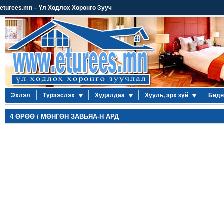
eturees.mn – Үл Хөдлөх Хөрөнгө Зууч
Эхлэл
Түрээслэх
Худалдаа
Хууль, эрх зүй
Бидн
4 ӨРӨӨ / МӨНГӨН ЗАВЬЯА-Н АРД