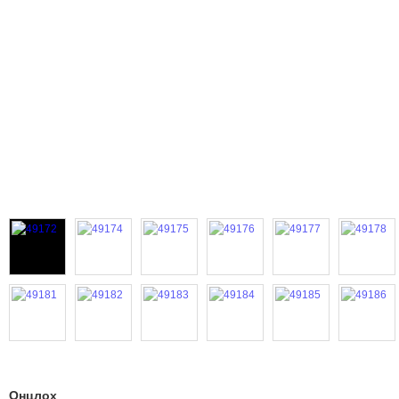
Онцлох