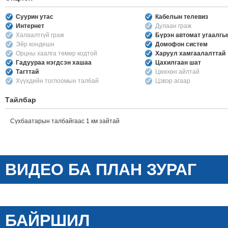
Суурин утас
Кабелын телевиз
Интернет
Дулаан граж
Халаалтгүй граж
Бүрэн автомат угаалг
Эйр кондешн
Домофон систем
Орцны хаалга төмөр кодтой
Харуул хамгаалалттай
Гадуураа нэгдсэн хашаа
Цахилгаан шат
Тагттай
Цөөхөн айлтай
Хүүхдийн тоглоомын талбай
Цэвэр агаар
Тайлбар
Сүхбаатарын талбайгаас 1 км зайтай
ВИДЕО БА ПЛАН ЗУРАГ
БАЙРШИЛ