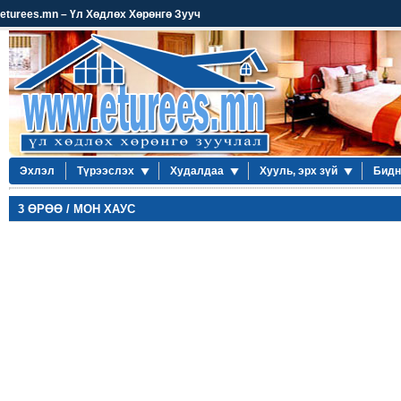
eturees.mn – Үл Хөдлөх Хөрөнгө Зууч
Эхлэл
Түрээслэх
Худалдаа
Хууль, эрх зүй
Бидн
3 ӨРӨӨ / МОН ХАУС