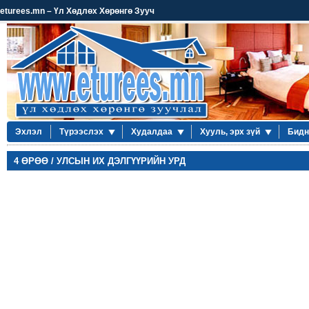
eturees.mn – Үл Хөдлөх Хөрөнгө Зууч
Эхлэл
Түрээслэх
Худалдаа
Хууль, эрх зүй
Бидн
4 ӨРӨӨ / УЛСЫН ИХ ДЭЛГҮҮРИЙН УРД