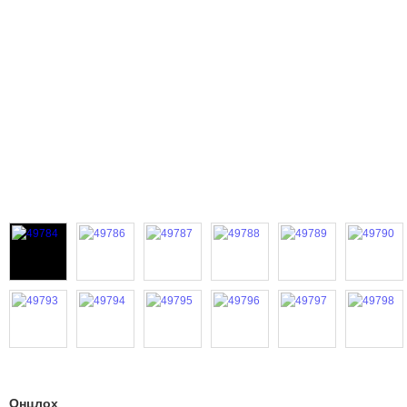
Онцлох