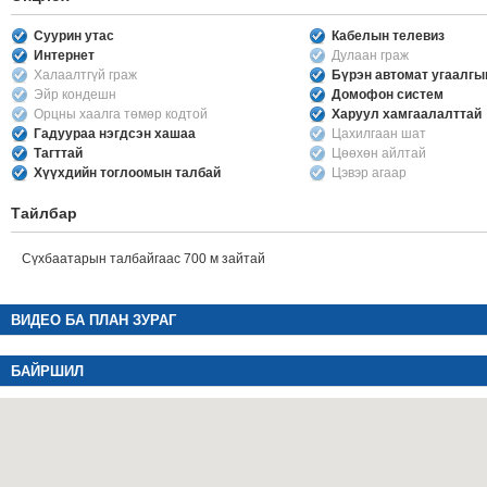
Суурин утас
Кабелын телевиз
Интернет
Дулаан граж
Халаалтгүй граж
Бүрэн автомат угаалг
Эйр кондешн
Домофон систем
Орцны хаалга төмөр кодтой
Харуул хамгаалалттай
Гадуураа нэгдсэн хашаа
Цахилгаан шат
Тагттай
Цөөхөн айлтай
Хүүхдийн тоглоомын талбай
Цэвэр агаар
Тайлбар
Сүхбаатарын талбайгаас 700 м зайтай
ВИДЕО БА ПЛАН ЗУРАГ
БАЙРШИЛ