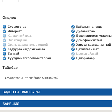
Онцлох
Суурин утас
Кабелын телевиз
Интернет
Дулаан граж
Халаалтгүй граж
Бүрэн автомат угаалг
Эйр кондешн
Домофон систем
Орцны хаалга төмөр кодтой
Харуул хамгаалалттай
Гадуураа нэгдсэн хашаа
Цахилгаан шат
Тагттай
Цөөхөн айлтай
Хүүхдийн тоглоомын талбай
Цэвэр агаар
Тайлбар
Сүхбаатарын таблайгаас 5 км зайтай
ВИДЕО БА ПЛАН ЗУРАГ
БАЙРШИЛ