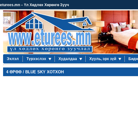
eturees.mn – Үл Хөдлөх Хөрөнгө Зууч
Эхлэл
Түрээслэх
Худалдаа
Хууль, эрх зүй
Бидн
4 ӨРӨӨ / BLUE SKY ХОТХОН