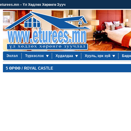
eturees.mn – Үл Хөдлөх Хөрөнгө Зууч
Эхлэл
Түрээслэх
Худалдаа
Хууль, эрх зүй
Бидн
5 ӨРӨӨ / ROYAL CASTLE