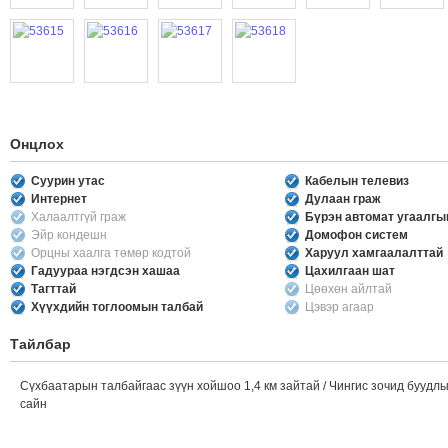
Онцлох
Суурин утас
Кабелын телевиз
Интернет
Дулаан граж
Халаалтгүй граж
Бүрэн автомат угаалг
Эйр кондешн
Домофон систем
Орцны хаалга төмөр кодтой
Харуул хамгаалалттай
Гадуураа нэгдсэн хашаа
Цахилгаан шат
Тагттай
Цөөхөн айлтай
Хүүхдийн тоглоомын талбай
Цэвэр агаар
Тайлбар
Сүхбаатарын талбайгаас зүүн хойшоо 1,4 км зайтай / Чингис зочид буудл
сайн