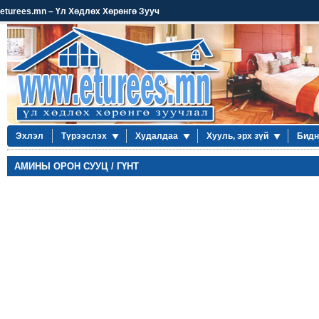
eturees.mn – Үл Хөдлөх Хөрөнгө Зууч
Эхлэл
Түрээслэх
Худалдаа
Хууль, эрх зүй
Бидн
АМИНЫ ОРОН СУУЦ / ГҮНТ