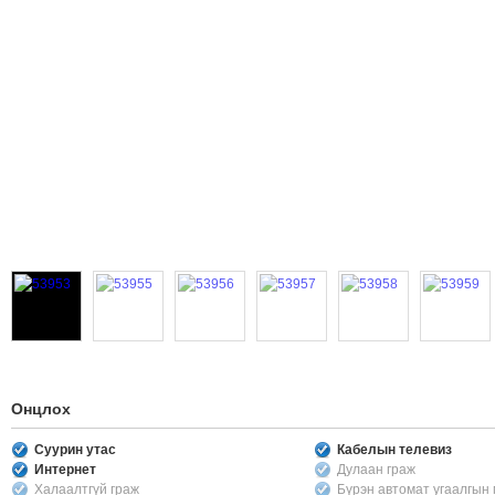
Онцлох
Суурин утас
Кабелын телевиз
Интернет
Дулаан граж
Халаалтгүй граж
Бүрэн автомат угаалгын