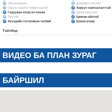
Эйр кондешн
Домофон систем
Орцны хаалга төмөр кодтой
Харуул хамгаалалттай
Гадуураа нэгдсэн хашаа
Цахилгаан шат
Тагттай
Цөөхөн айлтай
Хүүхдийн тоглоомын талбай
Цэвэр агаар
Тайлбар
ВИДЕО БА ПЛАН ЗУРАГ
БАЙРШИЛ