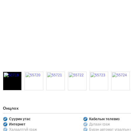
Онцлох
Суурин утас
Кабелын телевиз
Интернет
Дулаан граж
Халаалтгүй граж
Бүрэн автомат угаалгын