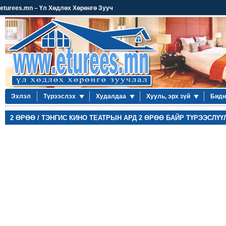
eturees.mn – Үл Хөдлөх Хөрөнгө Зууч
Эхлэл
Түрээслэх
Худалдаа
Хууль, эрх зүй
Бидн
2 ӨРӨӨ / ТЭНГИС КИНО ТЕАТРЫН АРД 2 ӨРӨӨ БАЙР ТҮРЭЭСЛҮҮ