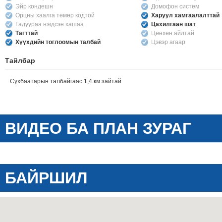
Эйр кондешн
Домофон систем
Орцны хаалга төмөр кодтой
Харуул хамгаалалттай
Гадуураа нэгдсэн хашаа
Цахилгаан шат
Тагттай
Цөөхөн айлтай
Хүүхдийн тоглоомын талбай
Цэвэр агаар
Тайлбар
Сүхбаатарын талбайгаас 1,4 км зайтай
ВИДЕО БА ПЛАН ЗУРАГ
БАЙРШИЛ