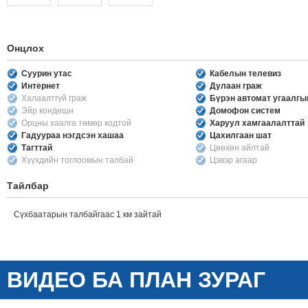
Онцлох
Суурин утас
Кабелын телевиз
Интернет
Дулаан граж
Халаалтгүй граж
Бүрэн автомат угаалг
Эйр кондешн
Домофон систем
Орцны хаалга төмөр кодтой
Харуул хамгаалалттай
Гадуураа нэгдсэн хашаа
Цахилгаан шат
Тагттай
Цөөхөн айлтай
Хүүхдийн тоглоомын талбай
Цэвэр агаар
Тайлбар
Сүхбаатарын талбайгаас 1 км зайтай
ВИДЕО БА ПЛАН ЗУРАГ