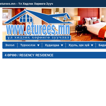
eturees.mn – Үл Хөдлөх Хөрөнгө Зууч
Эхлэл
Түрээслэх
Худалдаа
Хууль, эрх зүй
Бидн
4 ӨРӨӨ / REGENCY RESIDENCE