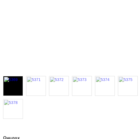
Онцлох