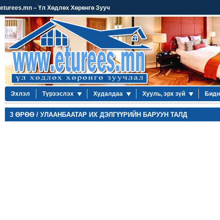
eturees.mn – Үл Хөдлөх Хөрөнгө Зууч
Эхлэл
Түрээслэх
Худалдаа
Хууль, эрх зүй
Бидн
3 ӨРӨӨ / УЛААНБААТАР ИХ ДЭЛГҮҮРИЙН БАРУУН ТАЛД