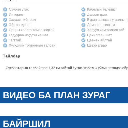
Суурин утас
Кабелын телевиз
Интернет
Дулаан граж
Халаалтгүй граж
Бүрэн автомат угаалгын
Эйр кондешн
Домофон систем
Орцны хаалга төмөр кодтой
Харуул хамгаалалттай
Гадуураа нэгдсэн хашаа
Цахилгаан шат
Тагттай
Цөөхөн айлтай
Хүүхдийн тоглоомын талбай
Цэвэр агаар
Тайлбар
Сүхбаатарын талбайгаас 1,32 км зайтай / утас / кабель / үйлчилгээндээ ойр
ВИДЕО БА ПЛАН ЗУРАГ
БАЙРШИЛ