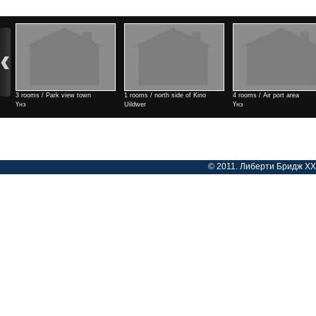
3 rooms / Park view town
1 rooms / north side of Kino
4 rooms / Air port area
Үнэ
Uildwer
Үнэ
Үнэ
© 2011. Либерти Бридж ХХК