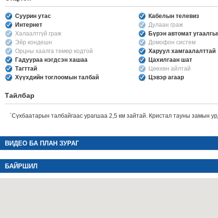
Суурин утас
Кабелын телевиз
Интернет
Дулаан граж
Халаалтгүй граж
Бүрэн автомат угаалг
Эйр кондешн
Домофон систем
Орцны хаалга төмөр кодтой
Харуул хамгаалалттай
Гадуураа нэгдсэн хашаа
Цахилгаан шат
Тагттай
Цөөхөн айлтай
Хүүхдийн тоглоомын талбай
Цэвэр агаар
Тайлбар
`Сүхбаатарын талбайгаас урагшаа 2,5 км зайтай. Кристал тауны замын у
ВИДЕО БА ПЛАН ЗУРАГ
БАЙРШИЛ