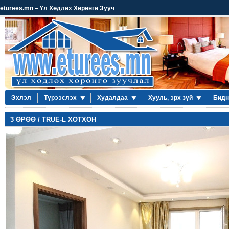
eturees.mn – Үл Хөдлөх Хөрөнгө Зууч
Эхлэл
Түрээслэх
Худалдаа
Хууль, эрх зүй
Бидн
3 ӨРӨӨ / TRUE-L ХОТХОН