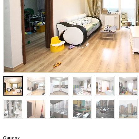
Онцлох