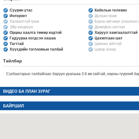
Суурин утас
Кабелын телевиз
Интернет
Дулаан граж
Халаалтгүй граж
Бүрэн автомат угаалгын
Эйр кондешн
Домофон систем
Орцны хаалга төмөр кодтой
Харуул хамгаалалттай
Гадуураа нэгдсэн хашаа
Цахилгаан шат
Тагттай
Цөөхөн айлтай
Хүүхдийн тоглоомын талбай
Цэвэр агаар
Тайлбар
Сүхбаатарын талбайгаас баруун урагшаа 3.6 км зайтай, нарны гүүрний ба
ВИДЕО БА ПЛАН ЗУРАГ
БАЙРШИЛ