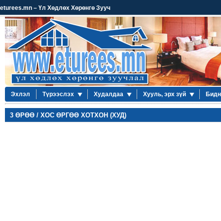
eturees.mn – Үл Хөдлөх Хөрөнгө Зууч
Эхлэл
Түрээслэх
Худалдаа
Хууль, эрх зүй
Бидн
3 ӨРӨӨ / ХОС ӨРГӨӨ ХОТХОН (ХУД)