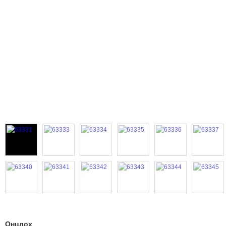
Онцлох