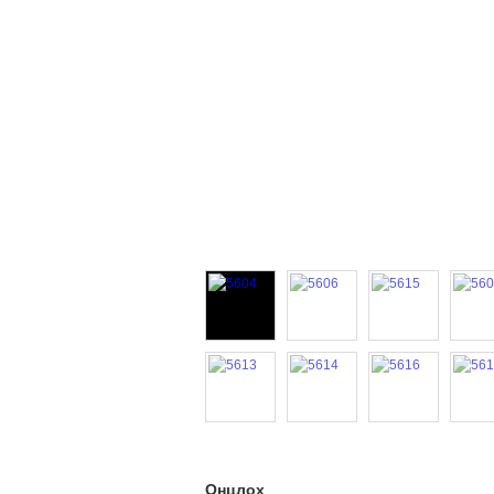
Онцлох