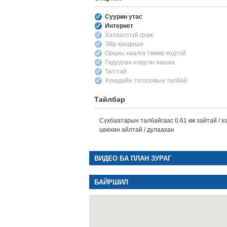
Суурин утас
Интернет
Халаалтгүй граж
Эйр кондешн
Орцны хаалга төмөр кодтой
Гадуураа нэгдсэн хашаа
Тагттай
Хүүхдийн тоглоомын талбай
Тайлбар
Сүхбаатарын талбайгаас 0.61 км зайтай / хар
цөөхөн айлтай / дулаахан
ВИДЕО БА ПЛАН ЗУРАГ
БАЙРШИЛ