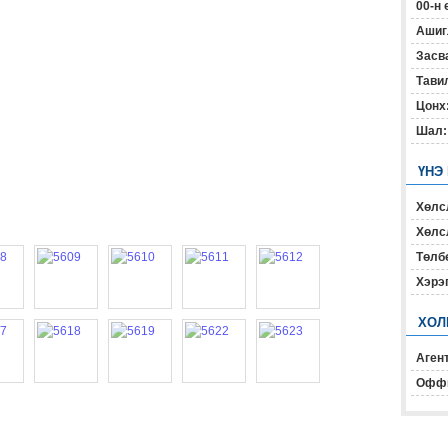
00-н 
Ашиг
Засв
Тавил
Цонх
Шал:
ҮНЭ
Хөлс
Хөлсл
Төлб
Хэрэ
ХОЛ
Агент
Офф