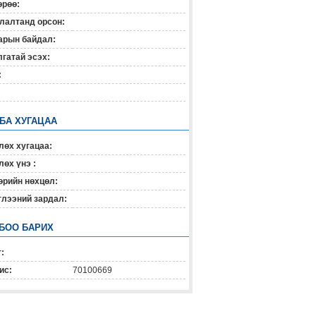
өрөө:
лалтанд орсон:
арын байдал:
гатай эсэх:
:
 БА ХУГАЦАА
лөх хугацаа:
өх үнэ :
өрийн нөхцөл:
глээний зардал:
БОО БАРИХ
:
ис:
70100669