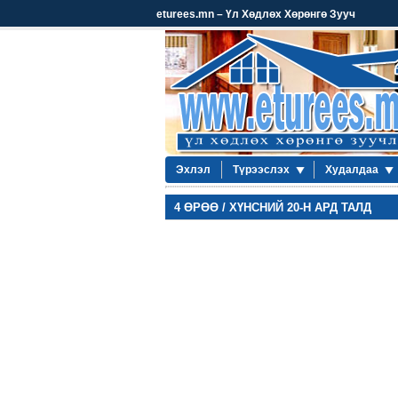
eturees.mn – Үл Хөдлөх Хөрөнгө Зууч
Эхлэл
Түрээслэх
Худалдаа
4 ӨРӨӨ / ХҮНСНИЙ 20-Н АРД ТАЛД