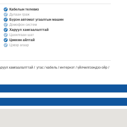
Кабелын телевиз
Дулаан граж
Бүрэн автомат угаалгын машин
Домофон систем
Харуул хамгаалалттай
Цахилгаан шат
Цөөхөн айлтай
Цэвэр агаар
уул хамгаалалттай / утас / кабель / интернэт / үйлчилгээндээ ойр /