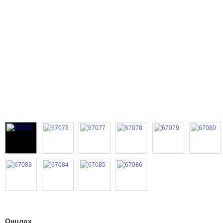
Онцлох