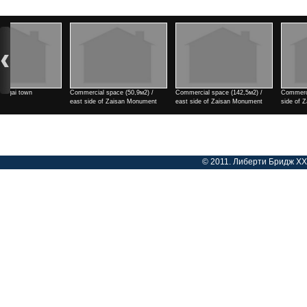
Commercial space (142,5м2) /
Commercial space (182м2) / east
2 rooms / north side of Teng
east side of Zaisan Monument
side of Zaisan Monument
cinema
Үнэ
Үнэ
Үнэ
© 2011. Либерти Бридж ХХК