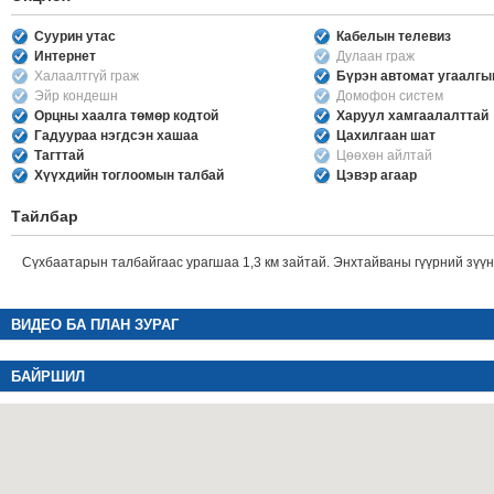
Суурин утас
Кабелын телевиз
Интернет
Дулаан граж
Халаалтгүй граж
Бүрэн автомат угаалг
Эйр кондешн
Домофон систем
Орцны хаалга төмөр кодтой
Харуул хамгаалалттай
Гадуураа нэгдсэн хашаа
Цахилгаан шат
Тагттай
Цөөхөн айлтай
Хүүхдийн тоглоомын талбай
Цэвэр агаар
Тайлбар
Сүхбаатарын талбайгаас урагшаа 1,3 км зайтай. Энхтайваны гүүрний зүүн
ВИДЕО БА ПЛАН ЗУРАГ
БАЙРШИЛ