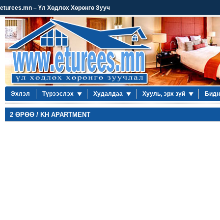
eturees.mn – Үл Хөдлөх Хөрөнгө Зууч
Эхлэл
Түрээслэх
Худалдаа
Хууль, эрх зүй
Бидн
2 ӨРӨӨ / KH APARTMENT