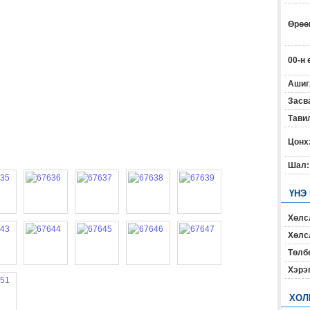
Өрөөн
00-н 
Ашиг
Засв
Тавил
Цонх
Шал:
ҮНЭ
Хөлс
Хөлсл
Төлб
Хэрэ
ХОЛ