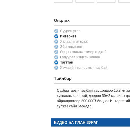
Онцлох
Суурин утас
Интернет
Халаалтгүй граж
Эйр кондешн
Орцны хаалга төмөр кодтой
Гадуураа нэгдсэн хашаа
Тагттай
Хүүхдийн тоглоомын талбай
Тайлбар
Сүхбаатарын талбайгаас хойшоо 15,8 км за
хувцасны өрөөтэй, доороо 50м2 машины гр
ойролцоогоор 300,000₮ болдог. Интернэтийн
сүлжээ сайн барьдаг.
ВИДЕО БА ПЛАН ЗУРАГ