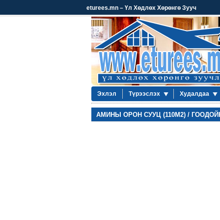
eturees.mn – Үл Хөдлөх Хөрөнгө Зууч
Эхлэл
Түрээслэх
Худалдаа
АМИНЫ ОРОН СУУЦ (110М2) / ГООДОЙ