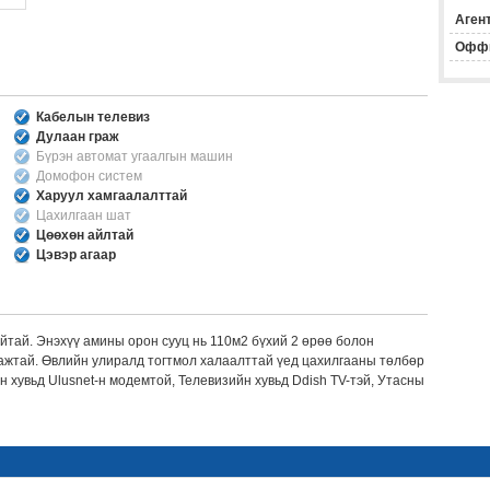
Агент
Офф
Кабелын телевиз
Дулаан граж
Бүрэн автомат угаалгын машин
Домофон систем
Харуул хамгаалалттай
Цахилгаан шат
Цөөхөн айлтай
Цэвэр агаар
йтай. Энэхүү амины орон сууц нь 110м2 бүхий 2 өрөө болон
ажтай. Өвлийн улиралд тогтмол халаалттай үед цахилгааны төлбөр
 хувьд Ulusnet-н модемтой, Телевизийн хувьд Ddish TV-тэй, Утасны