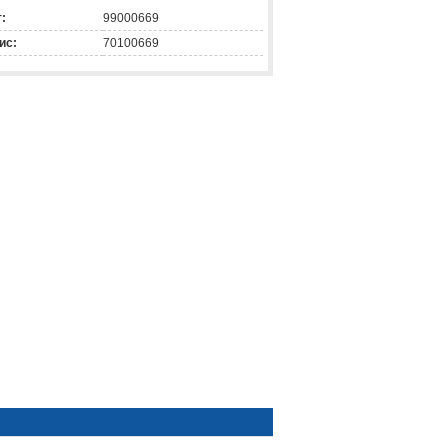
:
99000669
ис:
70100669