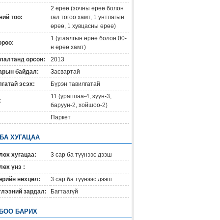
2 өрөө (зочны өрөө болон
ий тоо:
гал тогоо хамт, 1 унтлагын
өрөө, 1 хувцасны өрөө)
1 (угаалгын өрөө болон 00-
өрөө:
н өрөө хамт)
лалтанд орсон:
2013
арын байдал:
Засвартай
гатай эсэх:
Бүрэн тавилгатай
11 (урагшаа-4, зүүн-3,
:
баруун-2, хойшоо-2)
Паркет
 БА ХУГАЦАА
лөх хугацаа:
3 сар ба түүнээс дээш
өх үнэ :
өрийн нөхцөл:
3 сар ба түүнээс дээш
глээний зардал:
Багтаагүй
БОО БАРИХ