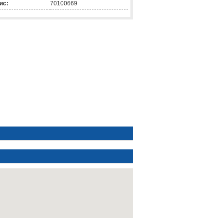
ис:
70100669