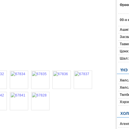
Өрөөн
00-н 
Ашиг
Засв
Тавил
Цонх
Шал:
ҮНЭ
Хөлс
Хөлсл
Төлб
Хэрэ
ХОЛ
Агент