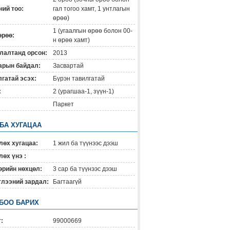
ий тоо:
гал тогоо хамт, 1 унтлагын
өрөө)
1 (угаалгын өрөө болон 00-
өрөө:
н өрөө хамт)
лалтанд орсон:
2013
арын байдал:
Засвартай
гатай эсэх:
Бүрэн тавилгатай
:
2 (урагшаа-1, зүүн-1)
Паркет
 БА ХУГАЦАА
лөх хугацаа:
1 жил ба түүнээс дээш
өх үнэ :
өрийн нөхцөл:
3 сар ба түүнээс дээш
глээний зардал:
Багтаагүй
БОО БАРИХ
:
99000669