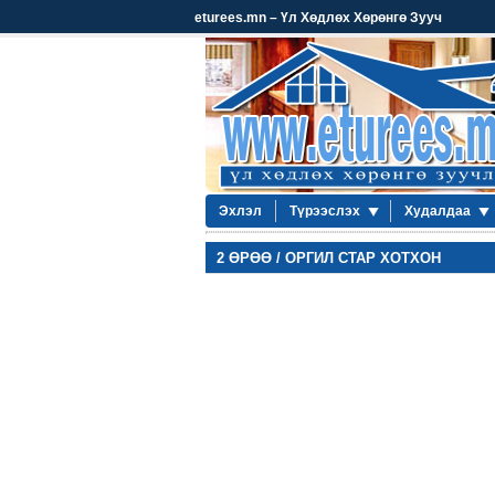
eturees.mn – Үл Хөдлөх Хөрөнгө Зууч
Эхлэл
Түрээслэх
Худалдаа
2 ӨРӨӨ / ОРГИЛ СТАР ХОТХОН