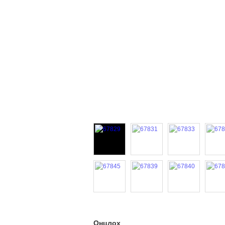
Онцлох