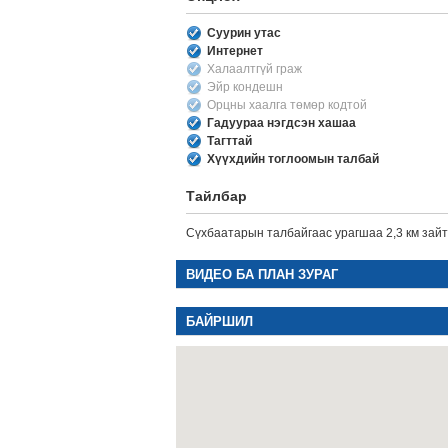
Суурин утас
Интернет
Халаалтгүй граж
Эйр кондешн
Орцны хаалга төмөр кодтой
Гадуураа нэгдсэн хашаа
Тагттай
Хүүхдийн тоглоомын талбай
Тайлбар
Сүхбаатарын талбайгаас урагшаа 2,3 км зай
ВИДЕО БА ПЛАН ЗУРАГ
БАЙРШИЛ