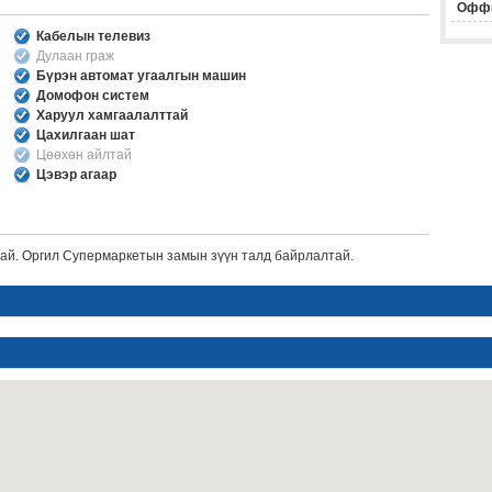
Офф
Кабелын телевиз
Дулаан граж
Бүрэн автомат угаалгын машин
Домофон систем
Харуул хамгаалалттай
Цахилгаан шат
Цөөхөн айлтай
Цэвэр агаар
тай. Оргил Супермаркетын замын зүүн талд байрлалтай.