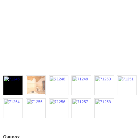
Онцлох