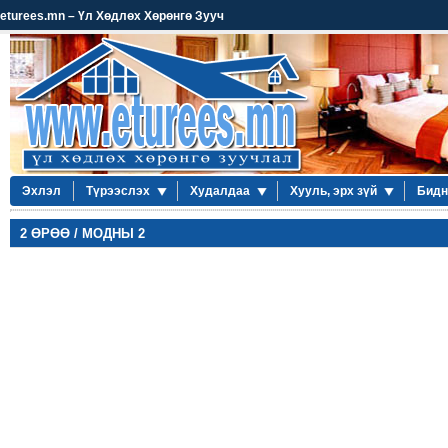
eturees.mn – Үл Хөдлөх Хөрөнгө Зууч
Эхлэл
Түрээслэх
Худалдаа
Хууль, эрх зүй
Бидн
2 ӨРӨӨ / МОДНЫ 2