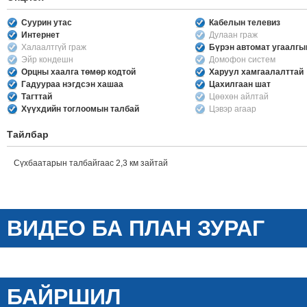
Суурин утас
Кабелын телевиз
Интернет
Дулаан граж
Халаалтгүй граж
Бүрэн автомат угаалг
Эйр кондешн
Домофон систем
Орцны хаалга төмөр кодтой
Харуул хамгаалалттай
Гадуураа нэгдсэн хашаа
Цахилгаан шат
Тагттай
Цөөхөн айлтай
Хүүхдийн тоглоомын талбай
Цэвэр агаар
Тайлбар
Сүхбаатарын талбайгаас 2,3 км зайтай
ВИДЕО БА ПЛАН ЗУРАГ
БАЙРШИЛ