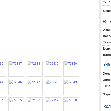
Талб
Өрөөн
00-н 
Ашиг
Засв
Тавил
Цонх
Шал:
ҮНЭ
Хөлс
Хөлсл
Төлб
Хэрэ
ХОЛ