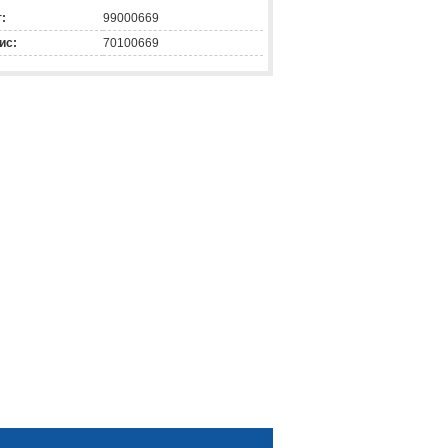
:
99000669
ис:
70100669