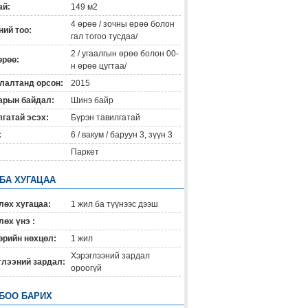
ай:
149 м2
4 өрөө / зочны өрөө болон
ий тоо:
гал тогоо тусдаа/
2 / угаалгын өрөө болон 00-
өрөө:
н өрөө цугтаа/
лалтанд орсон:
2015
арын байдал:
Шинэ байр
гатай эсэх:
Бүрэн тавилгатай
:
6 / вакум / баруун 3, зүүн 3
Паркет
 БА ХУГАЦАА
лөх хугацаа:
1 жил ба түүнээс дээш
өх үнэ :
өрийн нөхцөл:
1 жил
Хэрэглээний зардал
глээний зардал:
ороогүй
БОО БАРИХ