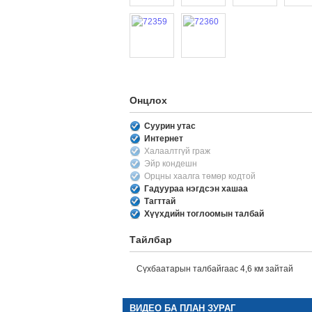
Онцлох
Суурин утас
Интернет
Халаалтгүй граж
Эйр кондешн
Орцны хаалга төмөр кодтой
Гадуураа нэгдсэн хашаа
Тагттай
Хүүхдийн тоглоомын талбай
Тайлбар
Сүхбаатарын талбайгаас 4,6 км зайтай
ВИДЕО БА ПЛАН ЗУРАГ