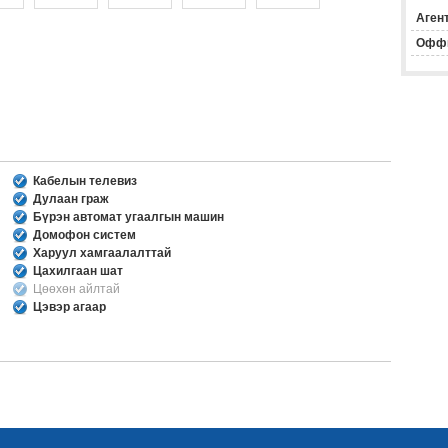
Агент
Офф
Кабелын телевиз
Дулаан граж
Бүрэн автомат угаалгын машин
Домофон систем
Харуул хамгаалалттай
Цахилгаан шат
Цөөхөн айлтай
Цэвэр агаар