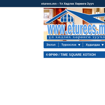
eturees.mn – Үл Хөдлөх Хөрөнгө Зууч
Эхлэл
Түрээслэх
Худалдаа
4 ӨРӨӨ / TIME SQUARE ХОТХОН