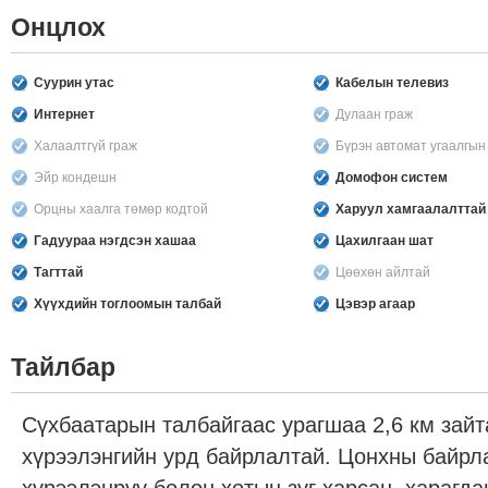
Онцлох
Суурин утас
Кабелын телевиз
Интернет
Дулаан граж
Халаалтгүй граж
Бүрэн автомат угаалгы
Эйр кондешн
Домофон систем
Орцны хаалга төмөр кодтой
Харуул хамгаалалттай
Гадуураа нэгдсэн хашаа
Цахилгаан шат
Тагттай
Цөөхөн айлтай
Хүүхдийн тоглоомын талбай
Цэвэр агаар
Тайлбар
Сүхбаатарын талбайгаас урагшаа 2,6 км зайт
хүрээлэнгийн урд байрлалтай. Цонхны байрла