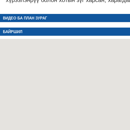
хүрээлэнрүү болон хотын зүг харсан, харагда
ВИДЕО БА ПЛАН ЗУРАГ
БАЙРШИЛ