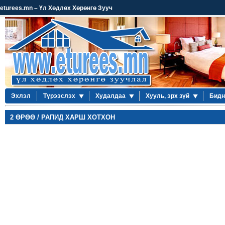
eturees.mn – Үл Хөдлөх Хөрөнгө Зууч
Эхлэл
Түрээслэх
Худалдаа
Хууль, эрх зүй
Бидн
2 ӨРӨӨ / РАПИД ХАРШ ХОТХОН