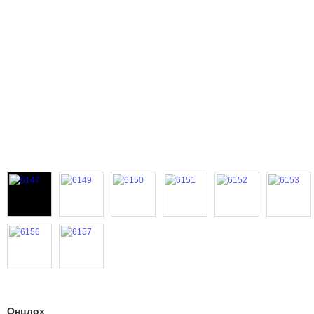
Онцлох