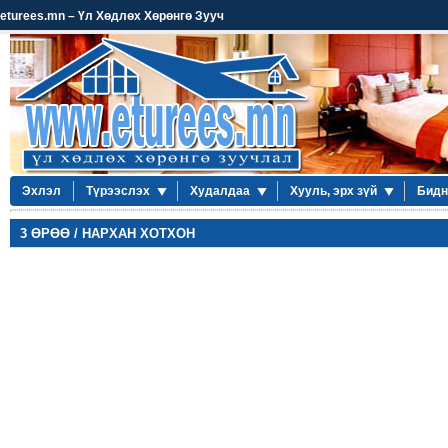
eturees.mn – Үл Хөдлөх Хөрөнгө Зууч
Эхлэл
Түрээслэх
Худалдаа
Хууль, эрх зүй
Бидн
3 ӨРӨӨ / НАРХАН ХОТХОН