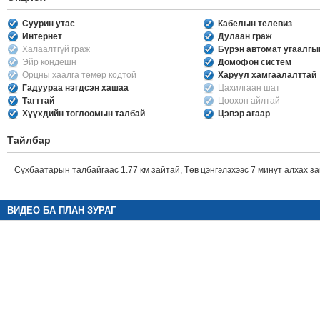
Суурин утас
Кабелын телевиз
Интернет
Дулаан граж
Халаалтгүй граж
Бүрэн автомат угаалг
Эйр кондешн
Домофон систем
Орцны хаалга төмөр кодтой
Харуул хамгаалалттай
Гадуураа нэгдсэн хашаа
Цахилгаан шат
Тагттай
Цөөхөн айлтай
Хүүхдийн тоглоомын талбай
Цэвэр агаар
Тайлбар
Сүхбаатарын талбайгаас 1.77 км зайтай, Төв цэнгэлэхээс 7 минут алхах за
ВИДЕО БА ПЛАН ЗУРАГ