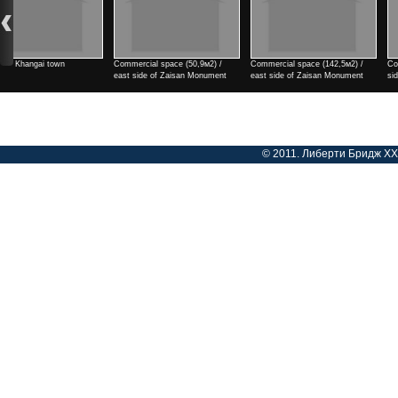
Commercial space (142,5м2) /
Commercial space (182м2) / east
2 rooms / north side of Ten
east side of Zaisan Monument
side of Zaisan Monument
cinema
Үнэ
Үнэ
Үнэ
© 2011. Либерти Бридж ХХК