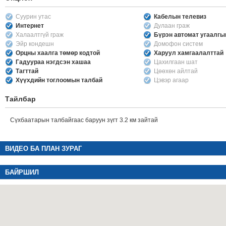
Суурин утас
Кабелын телевиз
Интернет
Дулаан граж
Халаалтгүй граж
Бүрэн автомат угаалг
Эйр кондешн
Домофон систем
Орцны хаалга төмөр кодтой
Харуул хамгаалалттай
Гадуураа нэгдсэн хашаа
Цахилгаан шат
Тагттай
Цөөхөн айлтай
Хүүхдийн тоглоомын талбай
Цэвэр агаар
Тайлбар
Сүхбаатарын талбайгаас баруун зүгт 3.2 км зайтай
ВИДЕО БА ПЛАН ЗУРАГ
БАЙРШИЛ