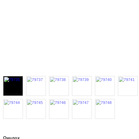
Онцлох