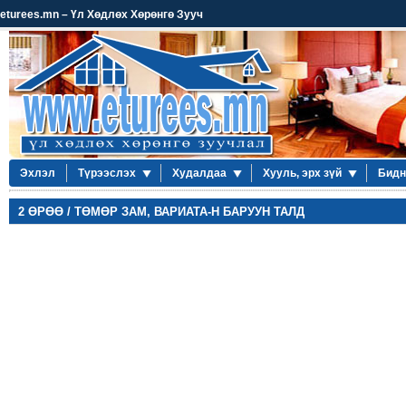
eturees.mn – Үл Хөдлөх Хөрөнгө Зууч
Эхлэл
Түрээслэх
Худалдаа
Хууль, эрх зүй
Бидн
2 ӨРӨӨ / ТӨМӨР ЗАМ, ВАРИАТА-Н БАРУУН ТАЛД