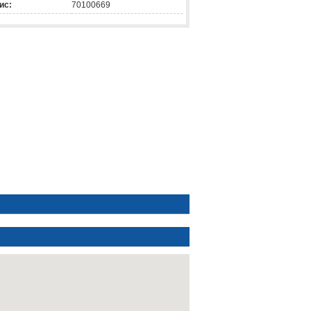
ис:
70100669