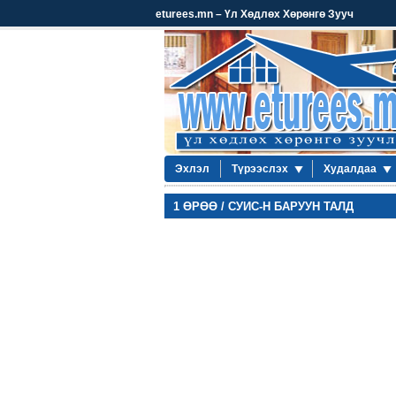
eturees.mn – Үл Хөдлөх Хөрөнгө Зууч
Эхлэл
Түрээслэх
Худалдаа
1 ӨРӨӨ / СУИС-Н БАРУУН ТАЛД