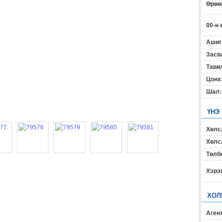
Өрөөн
00-н 
Ашиг
Засв
Тавил
Цонх
Шал:
ҮНЭ
Хөлс
Хөлсл
Төлб
Хэрэ
ХОЛ
Агент