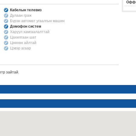
Офф
Кабелын телевиз
Дулаан граж
Бүрэн автомат угаалгын машин
Домофон систем
Харуул хамгаалалттай
Цахилгаан шат
Цөөхөн айлтай
Цэвэр агаар
етр зайтай.