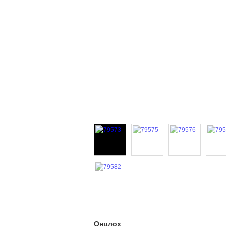
Онцлох