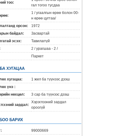
ий тоо:
гал тогоо тусдаа
1 / угаалгын өрөө болон 00-
өрөө:
н өрөө цугтаа/
лалтанд орсон:
1972
арын байдал:
Засвартай
гатай эсэх:
Тавилаггүй
:
2 / урагшаа - 2 /
Паркет
 БА ХУГАЦАА
лөх хугацаа:
1 жил ба түүнээс дээш
өх үнэ :
өрийн нөхцөл:
3 сар ба түүнээс дээш
Хэрэглээний зардал
глээний зардал:
ороогүй
БОО БАРИХ
:
99000669