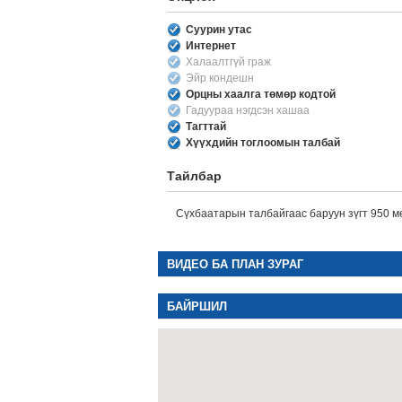
Суурин утас
Интернет
Халаалтгүй граж
Эйр кондешн
Орцны хаалга төмөр кодтой
Гадуураа нэгдсэн хашаа
Тагттай
Хүүхдийн тоглоомын талбай
Тайлбар
Сүхбаатарын талбайгаас баруун зүгт 950 м
ВИДЕО БА ПЛАН ЗУРАГ
БАЙРШИЛ