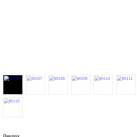
Онцлох