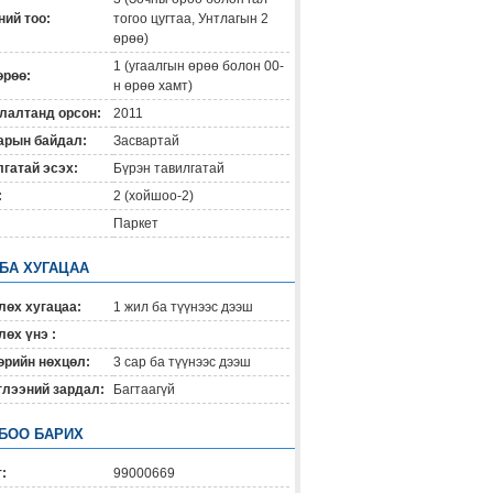
ий тоо:
тогоо цугтаа, Унтлагын 2
өрөө)
1 (угаалгын өрөө болон 00-
өрөө:
н өрөө хамт)
лалтанд орсон:
2011
арын байдал:
Засвартай
гатай эсэх:
Бүрэн тавилгатай
:
2 (хойшоо-2)
Паркет
 БА ХУГАЦАА
лөх хугацаа:
1 жил ба түүнээс дээш
өх үнэ :
өрийн нөхцөл:
3 сар ба түүнээс дээш
глээний зардал:
Багтаагүй
БОО БАРИХ
:
99000669