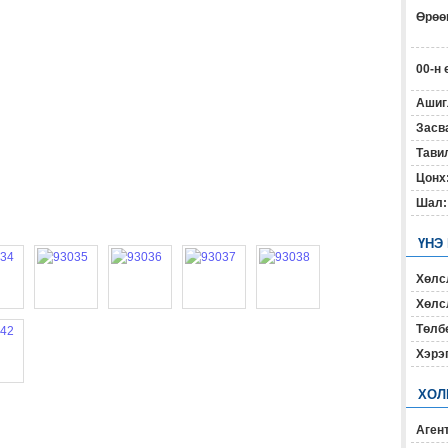
Өрөөн
00-н 
Ашиг
Засв
Тавил
Цонх
Шал:
ҮНЭ
Хөлс
Хөлсл
Төлб
Хэрэ
ХОЛ
Агент