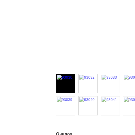
Онцлох