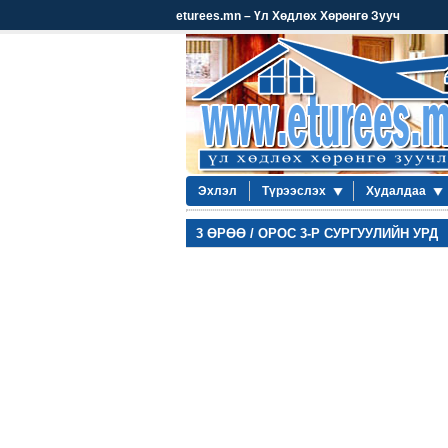
eturees.mn – Үл Хөдлөх Хөрөнгө Зууч
Эхлэл
Түрээслэх
Худалдаа
3 ӨРӨӨ / ОРОС 3-Р СУРГУУЛИЙН УРД