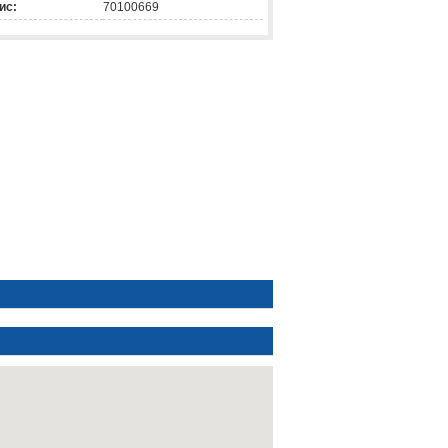
ис:
70100669