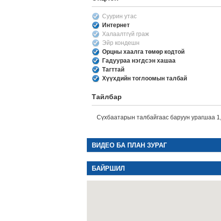
Суурин утас
Интернет
Халаалтгүй граж
Эйр кондешн
Орцны хаалга төмөр кодтой
Гадуураа нэгдсэн хашаа
Тагттай
Хүүхдийн тоглоомын талбай
Тайлбар
Сүхбаатарын талбайгаас баруун урагшаа 1,
ВИДЕО БА ПЛАН ЗУРАГ
БАЙРШИЛ