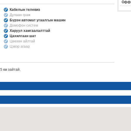
Офф
Кабелын телевиз
Дулаан граж
Бүрэн автомат угаалгын машин
Домофон систем
Харуул хамгаалалттай
Цахилгаан шат
Цөөхөн айлтай
Цэвэр агаар
5 км зайтай.