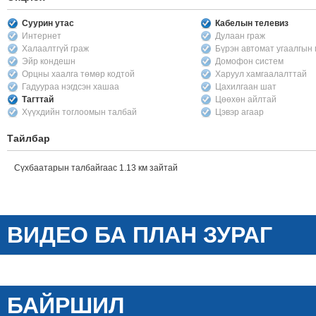
Суурин утас
Кабелын телевиз
Интернет
Дулаан граж
Халаалтгүй граж
Бүрэн автомат угаалгын
Эйр кондешн
Домофон систем
Орцны хаалга төмөр кодтой
Харуул хамгаалалттай
Гадуураа нэгдсэн хашаа
Цахилгаан шат
Тагттай
Цөөхөн айлтай
Хүүхдийн тоглоомын талбай
Цэвэр агаар
Тайлбар
Сүхбаатарын талбайгаас 1.13 км зайтай
ВИДЕО БА ПЛАН ЗУРАГ
БАЙРШИЛ