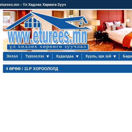
eturees.mn – Үл Хөдлөх Хөрөнгө Зууч
Эхлэл
Түрээслэх
Худалдаа
Хууль, эрх зүй
Бидн
4 ӨРӨӨ / 11-Р ХОРООЛОЛД