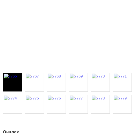
Онцлох