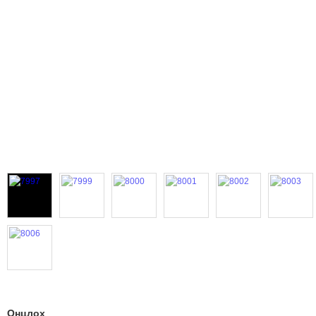
Онцлох