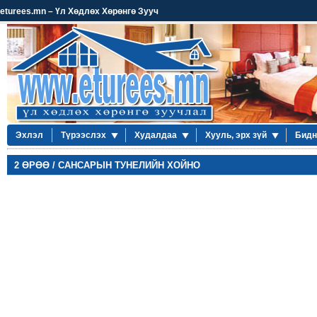
eturees.mn – Үл Хөдлөх Хөрөнгө Зууч
Эхлэл
Түрээслэх
Худалдаа
Хууль, эрх зүй
Бидн
2 ӨРӨӨ / САНСАРЫН ТУНЕЛИЙН ХОЙНО