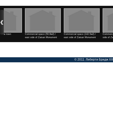
Commercial space (142,5м2) /
Commercial space (182м2) / east
2 rooms / north side of Tengi
east side of Zaisan Monument
side of Zaisan Monument
cinema
Үнэ
Үнэ
Үнэ
© 2011. Либерти Бридж ХХК