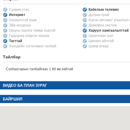
Суурин утас
Кабелын телевиз
Интернет
Дулаан граж
Халаалтгүй граж
Бүрэн автомат угаалгын
Эйр кондешн
Домофон систем
Орцны хаалга төмөр кодтой
Харуул хамгаалалттай
Гадуураа нэгдсэн хашаа
Цахилгаан шат
Тагттай
Цөөхөн айлтай
Хүүхдийн тоглоомын талбай
Цэвэр агаар
Тайлбар
Сүхбаатарын талбайгаас 1.80 км зайтай
ВИДЕО БА ПЛАН ЗУРАГ
БАЙРШИЛ