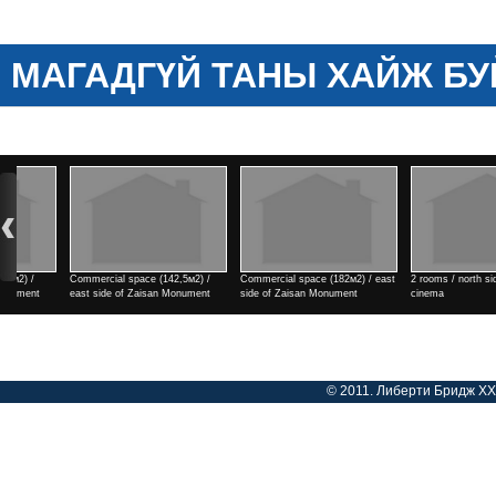
МАГАДГҮЙ ТАНЫ ХАЙЖ БУ
2 rooms / north side of Tengis
Commercial space (182м2) / east
3 rooms / Park view town
cinema
side of Zaisan Monument
Үнэ
Үнэ
Үнэ
© 2011. Либерти Бридж ХХК