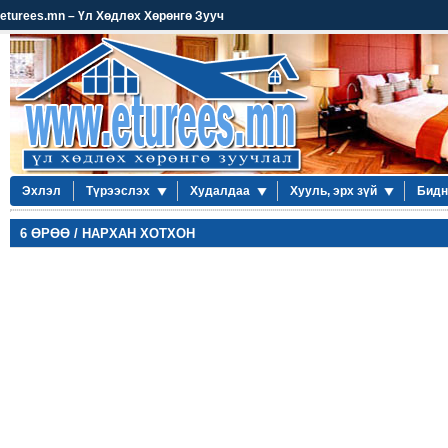
eturees.mn – Үл Хөдлөх Хөрөнгө Зууч
Эхлэл
Түрээслэх
Худалдаа
Хууль, эрх зүй
Бидн
6 ӨРӨӨ / НАРХАН ХОТХОН