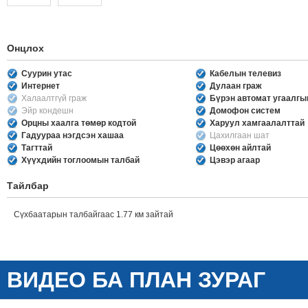
Онцлох
Суурин утас
Кабелын телевиз
Интернет
Дулаан граж
Халаалтгүй граж
Бүрэн автомат угаалг
Эйр кондешн
Домофон систем
Орцны хаалга төмөр кодтой
Харуул хамгаалалттай
Гадуураа нэгдсэн хашаа
Цахилгаан шат
Тагттай
Цөөхөн айлтай
Хүүхдийн тоглоомын талбай
Цэвэр агаар
Тайлбар
Сүхбаатарын талбайгаас 1.77 км зайтай
ВИДЕО БА ПЛАН ЗУРАГ