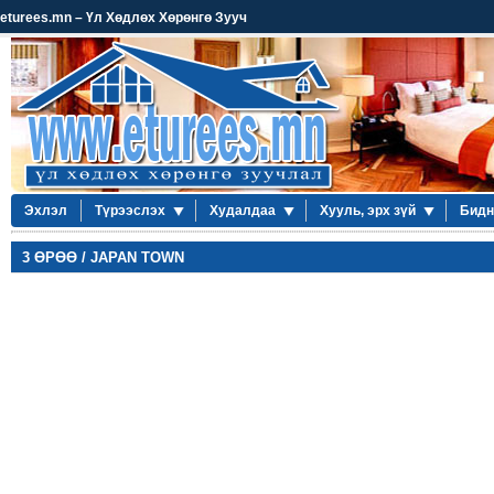
eturees.mn – Үл Хөдлөх Хөрөнгө Зууч
Эхлэл
Түрээслэх
Худалдаа
Хууль, эрх зүй
Бидн
3 ӨРӨӨ / JAPAN TOWN