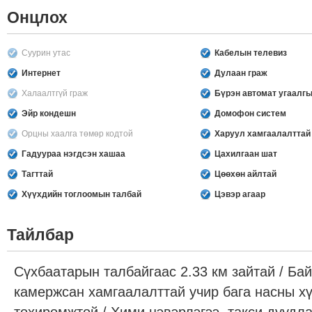
Онцлох
Суурин утас
Кабелын телевиз
Интернет
Дулаан граж
Халаалтгүй граж
Бүрэн автомат угаалг
Эйр кондешн
Домофон систем
Орцны хаалга төмөр кодтой
Харуул хамгаалалттай
Гадуураа нэгдсэн хашаа
Цахилгаан шат
Тагттай
Цөөхөн айлтай
Хүүхдийн тоглоомын талбай
Цэвэр агаар
Тайлбар
Сүхбаатарын талбайгаас 2.33 км зайтай / Ба
камержсан хамгаалалттай учир бага насны х