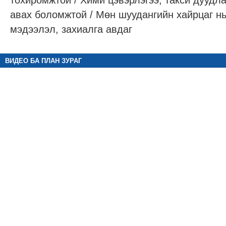
тохиромжтой / Хими цэвэрлэгээ, такси дуудла
авах боломжтой / Мөн шуудангийн хайрцаг н
мэдээлэл, захиалга авдаг
ВИДЕО БА ПЛАН ЗУРАГ