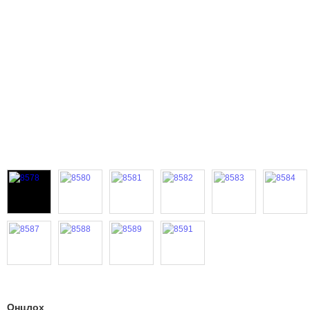
Онцлох