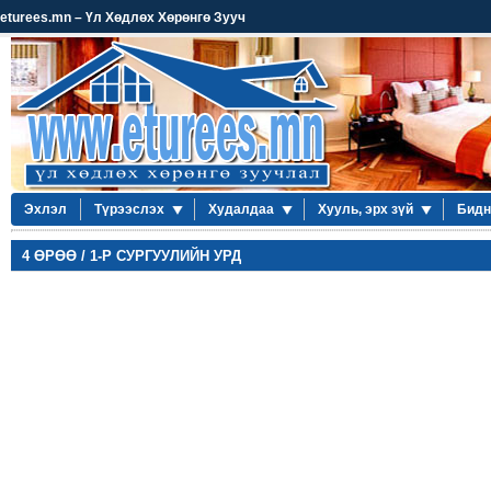
eturees.mn – Үл Хөдлөх Хөрөнгө Зууч
Эхлэл
Түрээслэх
Худалдаа
Хууль, эрх зүй
Бидн
4 ӨРӨӨ / 1-Р СУРГУУЛИЙН УРД