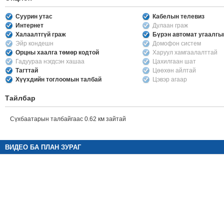
Суурин утас
Кабелын телевиз
Интернет
Дулаан граж
Халаалтгүй граж
Бүрэн автомат угаалг
Эйр кондешн
Домофон систем
Орцны хаалга төмөр кодтой
Харуул хамгаалалттай
Гадуураа нэгдсэн хашаа
Цахилгаан шат
Тагттай
Цөөхөн айлтай
Хүүхдийн тоглоомын талбай
Цэвэр агаар
Тайлбар
Сүхбаатарын талбайгаас 0.62 км зайтай
ВИДЕО БА ПЛАН ЗУРАГ