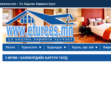
eturees.mn – Үл Хөдлөх Хөрөнгө Зууч
Эхлэл
Түрээслэх
Худалдаа
Хууль, эрх зүй
Бидн
3 ӨРӨӨ / БАЯНБҮРДИЙН БАРУУН ТАЛД