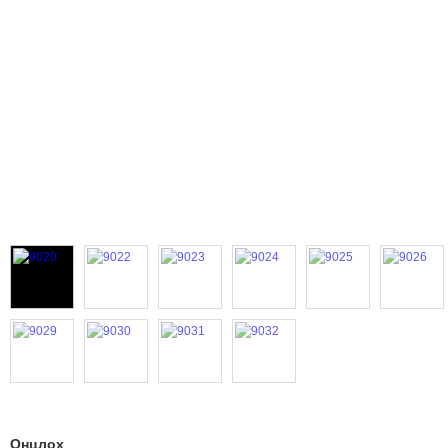
Онцлох