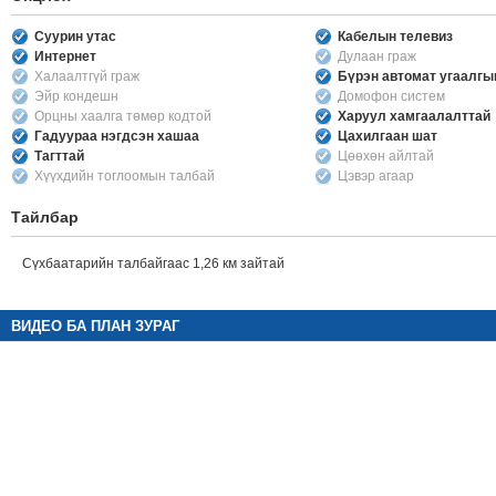
Суурин утас
Кабелын телевиз
Интернет
Дулаан граж
Халаалтгүй граж
Бүрэн автомат угаалг
Эйр кондешн
Домофон систем
Орцны хаалга төмөр кодтой
Харуул хамгаалалттай
Гадуураа нэгдсэн хашаа
Цахилгаан шат
Тагттай
Цөөхөн айлтай
Хүүхдийн тоглоомын талбай
Цэвэр агаар
Тайлбар
Сүхбаатарийн талбайгаас 1,26 км зайтай
ВИДЕО БА ПЛАН ЗУРАГ