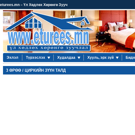
eturees.mn – Үл Хөдлөх Хөрөнгө Зууч
Эхлэл
Түрээслэх
Худалдаа
Хууль, эрх зүй
Бидн
3 ӨРӨӨ / ЦИРКИЙН ЗҮҮН ТАЛД