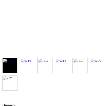
Онцлох