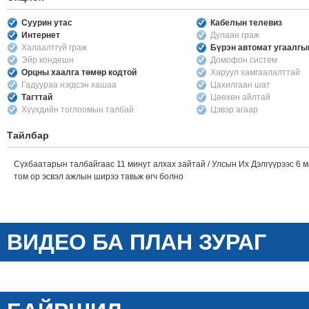
Суурин утас
Кабелын телевиз
Интернет
Дулаан граж
Халаалтгүй граж
Бүрэн автомат угаалг
Эйр кондешн
Домофон систем
Орцны хаалга төмөр кодтой
Харуул хамгаалалттай
Гадуураа нэгдсэн хашаа
Цахилгаан шат
Тагттай
Цөөхөн айлтай
Хүүхдийн тоглоомын талбай
Цэвэр агаар
Тайлбар
Сүхбаатарын талбайгаас 11 минут алхах зайтай / Улсын Их Дэлгүүрээс 6 м
том ор эсвэл ажлын ширээ тавьж өгч болно
ВИДЕО БА ПЛАН ЗУРАГ