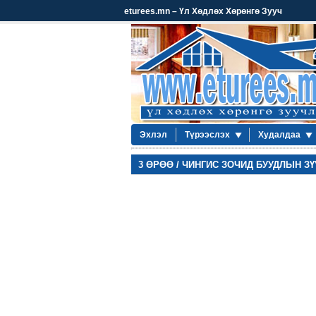
eturees.mn – Үл Хөдлөх Хөрөнгө Зууч
Эхлэл
Түрээслэх
Худалдаа
3 ӨРӨӨ / ЧИНГИС ЗОЧИД БУУДЛЫН ЗҮ