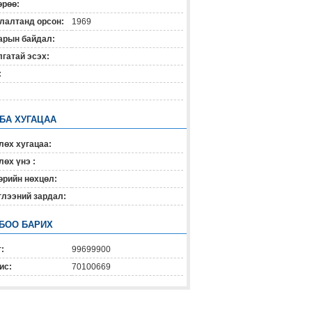
өрөө:
лалтанд орсон:
1969
арын байдал:
гатай эсэх:
:
 БА ХУГАЦАА
лөх хугацаа:
өх үнэ :
өрийн нөхцөл:
глээний зардал:
БОО БАРИХ
:
99699900
ис:
70100669