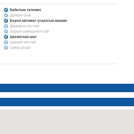
Кабелын телевиз
Дулаан граж
Бүрэн автомат угаалгын машин
Домофон систем
Харуул хамгаалалттай
Цахилгаан шат
Цөөхөн айлтай
Цэвэр агаар