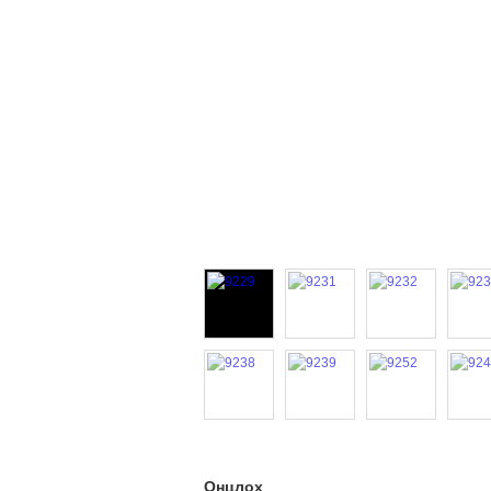
Онцлох