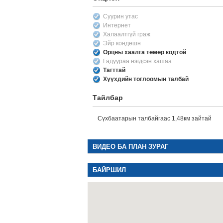
Суурин утас
Интернет
Халаалтгүй граж
Эйр кондешн
Орцны хаалга төмөр кодтой
Гадуураа нэгдсэн хашаа
Тагттай
Хүүхдийн тоглоомын талбай
Тайлбар
Сүхбаатарын талбайгаас 1,48км зайтай
ВИДЕО БА ПЛАН ЗУРАГ
БАЙРШИЛ