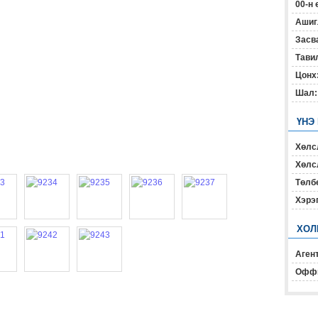
00-н 
Ашиг
Засв
Тавил
Цонх
Шал:
ҮНЭ
Хөлс
Хөлсл
Төлб
Хэрэ
ХОЛ
Агент
Офф