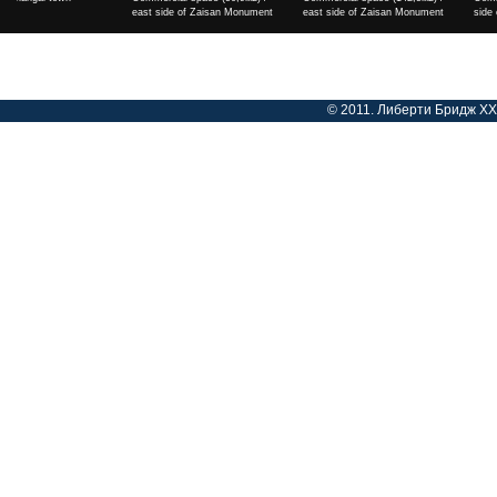
east side of Zaisan Monument
side of Zaisan Monument
cinema
Үнэ
Үнэ
Үнэ
© 2011. Либерти Бридж ХХК