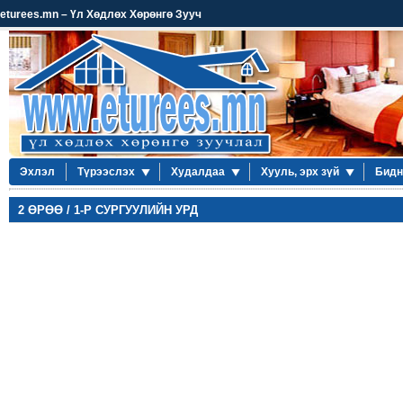
eturees.mn – Үл Хөдлөх Хөрөнгө Зууч
Эхлэл
Түрээслэх
Худалдаа
Хууль, эрх зүй
Бидн
2 ӨРӨӨ / 1-Р СУРГУУЛИЙН УРД