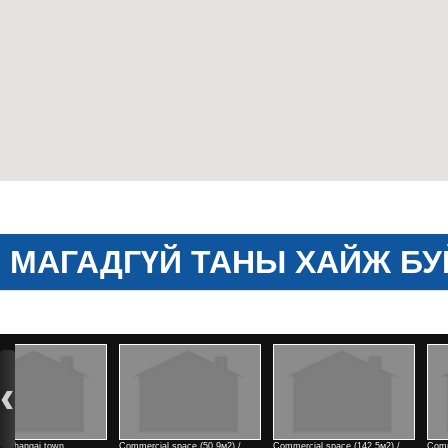
МАГАДГҮЙ ТАНЫ ХАЙЖ БУ
Commercial space (142,5м2) /
Commercial space (182м2) / east
2 rooms / north side of Tengis