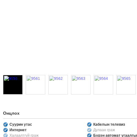
Онцлох
Суурин утас
Кабелын телевиз
Интернет
Дулаан граж
Халаалтгүй граж
Бүрэн автомат угаалг