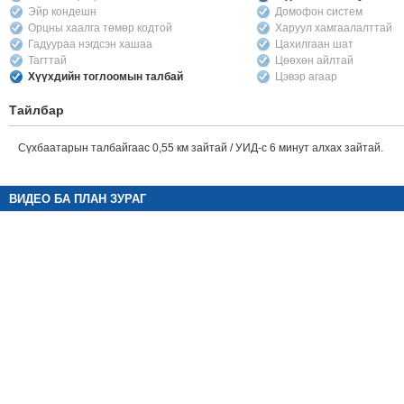
Эйр кондешн
Домофон систем
Орцны хаалга төмөр кодтой
Харуул хамгаалалттай
Гадуураа нэгдсэн хашаа
Цахилгаан шат
Тагттай
Цөөхөн айлтай
Хүүхдийн тоглоомын талбай
Цэвэр агаар
Тайлбар
Сүхбаатарын талбайгаас 0,55 км зайтай / УИД-с 6 минут алхах зайтай.
ВИДЕО БА ПЛАН ЗУРАГ