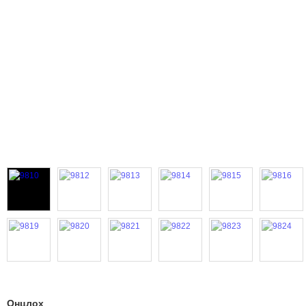
Онцлох