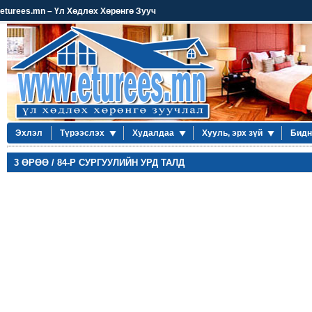
eturees.mn – Үл Хөдлөх Хөрөнгө Зууч
Эхлэл
Түрээслэх
Худалдаа
Хууль, эрх зүй
Бидн
3 ӨРӨӨ / 84-Р СУРГУУЛИЙН УРД ТАЛД