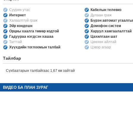
Суурин утас
Кабелын телевиз
Интернет
Дулаан граж
Халаалтгүй граж
Бүрэн автомат угаалг
Эйр кондешн
Домофон систем
Орцны хаалга төмөр кодтой
Харуул хамгаалалттай
Гадуураа нэгдсэн хашаа
Цахилгаан шат
Тагттай
Цөөхөн айлтай
Хүүхдийн тоглоомын талбай
Цэвэр агаар
Тайлбар
Сүхбаатарын талбайгаас 1,67 км зайтай
ВИДЕО БА ПЛАН ЗУРАГ