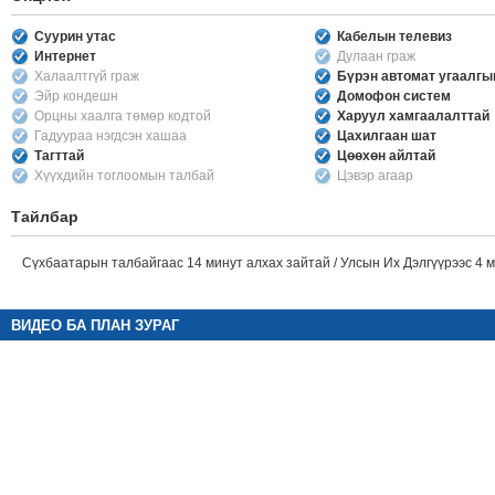
Суурин утас
Кабелын телевиз
Интернет
Дулаан граж
Халаалтгүй граж
Бүрэн автомат угаалг
Эйр кондешн
Домофон систем
Орцны хаалга төмөр кодтой
Харуул хамгаалалттай
Гадуураа нэгдсэн хашаа
Цахилгаан шат
Тагттай
Цөөхөн айлтай
Хүүхдийн тоглоомын талбай
Цэвэр агаар
Тайлбар
Сүхбаатарын талбайгаас 14 минут алхах зайтай / Улсын Их Дэлгүүрээс 4 
ВИДЕО БА ПЛАН ЗУРАГ