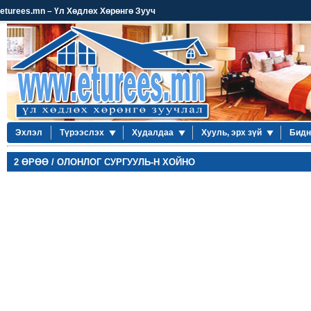
eturees.mn – Үл Хөдлөх Хөрөнгө Зууч
Эхлэл
Түрээслэх
Худалдаа
Хууль, эрх зүй
Бидн
2 ӨРӨӨ / ОЛОНЛОГ СУРГУУЛЬ-Н ХОЙНО