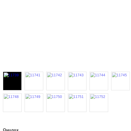
Онцлох