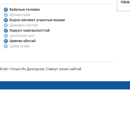
Офф
Кабелын телевиз
Дулаан граж
Бүрэн автомат угаалгын машин
Домофон систем
Харуул хамгаалалттай
Цахилгаан шат
Цөөхөн айлтай
Цэвэр агаар
тaй / Улсын Их Дэлгүүрээс 3 минут алхах зайтай