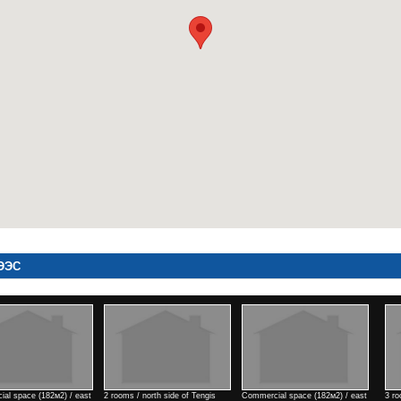
ЭЭС
s / Park view town
1 rooms / north side of Kino
4 rooms / Air port area
4 r