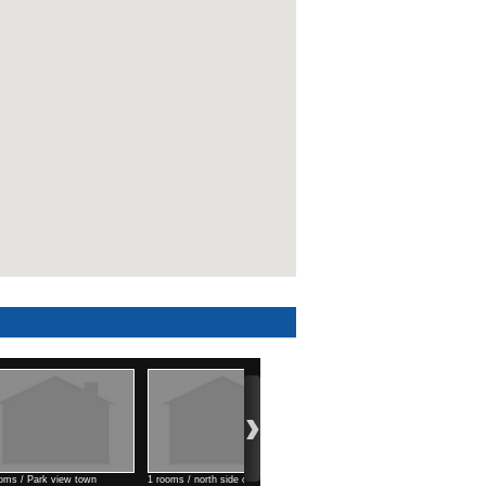
ooms / Air port area
1 rooms / north west of KTMS
Commercial space (99 м2) /