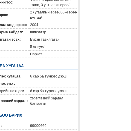
ий тоо:
тогоо, 3 унтлагын өрөө/
2 / угаалгын өрөө, 00-н өрөө
өрөө:
цугтаа/
лалтанд орсон:
2004
арын байдал:
шинэвтэр
гатай эсэх:
Бүрэн тавилгатай
:
5 /вакум/
Паркет
 БА ХУГАЦАА
лөх хугацаа:
6 сар ба түүнээс дээш
өх үнэ :
өрийн нөхцөл:
6 сар ба түүнээс дээш
хэрэглээний зардал
глээний зардал:
багтаагүй
БОО БАРИХ
:
99000669