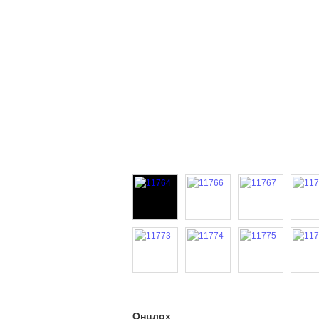
Онцлох