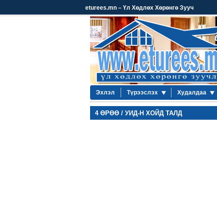
eturees.mn – Үл Хөдлөх Хөрөнгө Зууч
Эхлэл
Түрээслэх
Худалдаа
4 ӨРӨӨ / УИД-Н ХОЙД ТАЛД