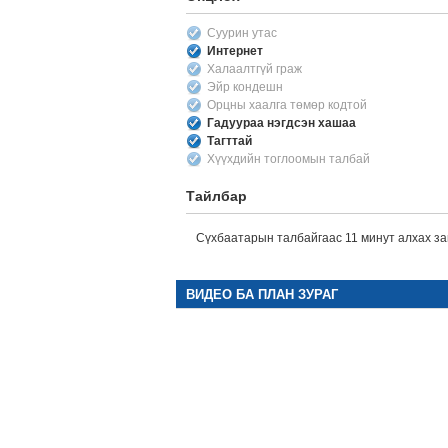
Суурин утас
Интернет
Халаалтгүй граж
Эйр кондешн
Орцны хаалга төмөр кодтой
Гадуураа нэгдсэн хашаа
Тагттай
Хүүхдийн тоглоомын талбай
Тайлбар
Сүхбаатарын талбайгаас 11 минут алхах зай
ВИДЕО БА ПЛАН ЗУРАГ