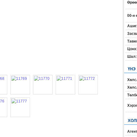
Өрөөн
00-н 
Ашиг
Засв
Тавил
Цонх
Шал:
ҮНЭ
Хөлс
Хөлсл
Төлб
Хэрэ
ХОЛ
Агент