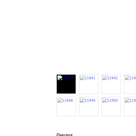
Онцлох