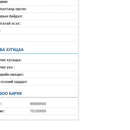
өрөө:
лалтанд орсон:
арын байдал:
гатай эсэх:
:
 БА ХУГАЦАА
лөх хугацаа:
өх үнэ :
өрийн нөхцөл:
глээний зардал:
БОО БАРИХ
:
99699900
ис:
70100669