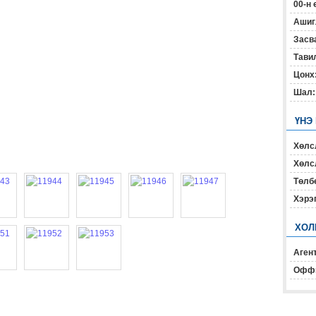
00-н 
Ашиг
Засв
Тавил
Цонх
Шал:
ҮНЭ
Хөлс
Хөлсл
Төлб
Хэрэ
ХОЛ
Агент
Офф