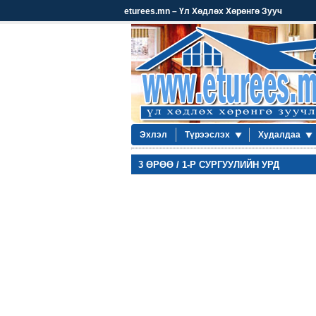
eturees.mn – Үл Хөдлөх Хөрөнгө Зууч
Эхлэл
Түрээслэх
Худалдаа
3 ӨРӨӨ / 1-Р СУРГУУЛИЙН УРД