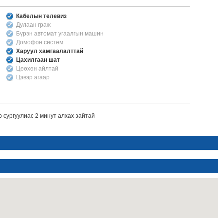
Кабелын телевиз
Дулаан граж
Бүрэн автомат угаалгын машин
Домофон систем
Харуул хамгаалалттай
Цахилгаан шат
Цөөхөн айлтай
Цэвэр агаар
р сургуулиас 2 минут алхах зайтай