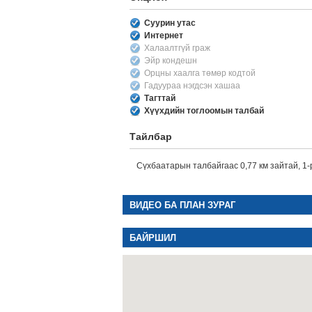
Суурин утас
Интернет
Халаалтгүй граж
Эйр кондешн
Орцны хаалга төмөр кодтой
Гадуураа нэгдсэн хашаа
Тагттай
Хүүхдийн тоглоомын талбай
Тайлбар
Сүхбаатарын талбайгаас 0,77 км зайтай, 1-
ВИДЕО БА ПЛАН ЗУРАГ
БАЙРШИЛ