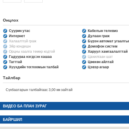
Онцлох
Суурин утас
Кабелын телевиз
Интернет
Дулаан граж
Халаалтгүй граж
Бүрэн автомат угаалг
Эйр кондешн
Домофон систем
Орцны хаалга төмөр кодтой
Харуул хамгаалалттай
Гадуураа нэгдсэн хашаа
Цахилгаан шат
Тагттай
Цөөхөн айлтай
Хүүхдийн тоглоомын талбай
Цэвэр агаар
Тайлбар
Сүхбаатарын талбайгаас 3,00 км зайтай
ВИДЕО БА ПЛАН ЗУРАГ
БАЙРШИЛ