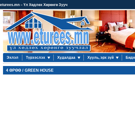
eturees.mn – Үл Хөдлөх Хөрөнгө Зууч
Эхлэл
Түрээслэх
Худалдаа
Хууль, эрх зүй
Бидн
4 ӨРӨӨ / GREEN HOUSE