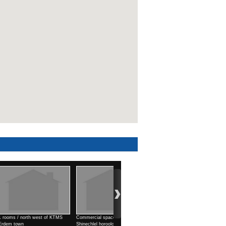
st of KTMS
Commercial space (99 м2) /
Shinechlel horoolol