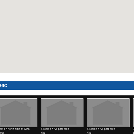
ЭЭС
 Kino
4 rooms / Air port area
4 rooms / Air port area
1 rooms / north we
Үнэ
Үнэ
Erdem town