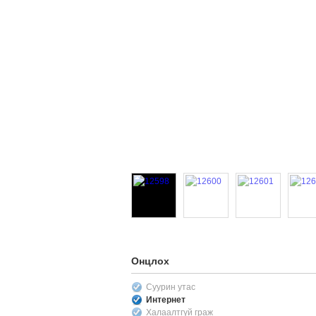
Онцлох
Суурин утас
Интернет
Халаалтгүй граж