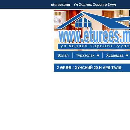
eturees.mn – Үл Хөдлөх Хөрөнгө Зууч
Эхлэл
Түрээслэх
Худалдаа
2 ӨРӨӨ / ХҮНСНИЙ 20-Н АРД ТАЛД