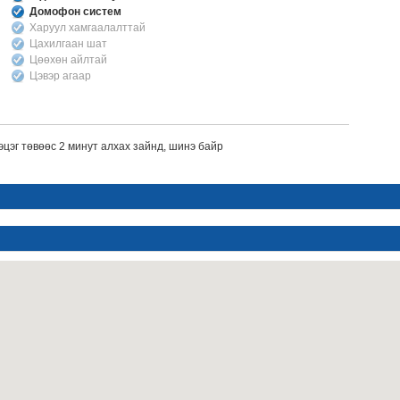
Домофон систем
Харуул хамгаалалттай
Цахилгаан шат
Цөөхөн айлтай
Цэвэр агаар
эцэг төвөөс 2 минут алхах зайнд, шинэ байр