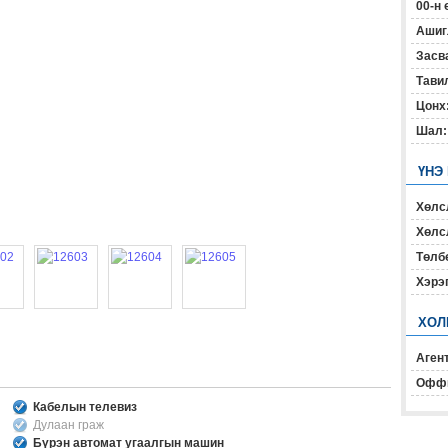
00-н 
Ашиг
Засв
Тавил
Цонх
Шал:
ҮНЭ
Хөлс
Хөлсл
Төлб
Хэрэ
ХОЛ
Агент
Офф
Кабелын телевиз
Дулаан граж
Бүрэн автомат угаалгын машин