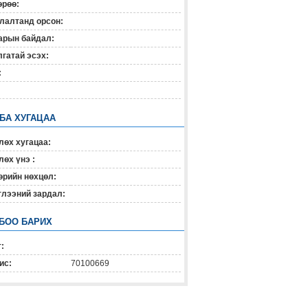
өрөө:
лалтанд орсон:
арын байдал:
гатай эсэх:
:
 БА ХУГАЦАА
лөх хугацаа:
өх үнэ :
өрийн нөхцөл:
глээний зардал:
БОО БАРИХ
:
ис:
70100669