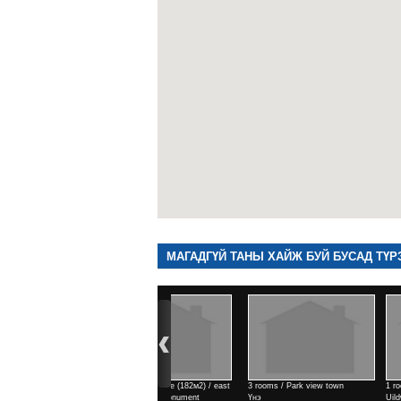
МАГАДГҮЙ ТАНЫ ХАЙЖ БУЙ БУСАД ТҮР
3 rooms / Park view town
1 rooms / north side of
Үнэ
Uildwer