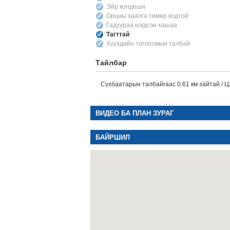
Эйр кондешн
Орцны хаалга төмөр кодтой
Гадуураа нэгдсэн хашаа
Тагттай
Хүүхдийн тоглоомын талбай
Тайлбар
Сүхбаатарын талбайгаас 0.61 км зайтай / Ц
ВИДЕО БА ПЛАН ЗУРАГ
БАЙРШИЛ