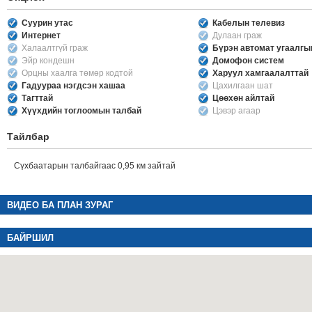
Суурин утас
Кабелын телевиз
Интернет
Дулаан граж
Халаалтгүй граж
Бүрэн автомат угаалг
Эйр кондешн
Домофон систем
Орцны хаалга төмөр кодтой
Харуул хамгаалалттай
Гадуураа нэгдсэн хашаа
Цахилгаан шат
Тагттай
Цөөхөн айлтай
Хүүхдийн тоглоомын талбай
Цэвэр агаар
Тайлбар
Сүхбаатарын талбайгаас 0,95 км зайтай
ВИДЕО БА ПЛАН ЗУРАГ
БАЙРШИЛ