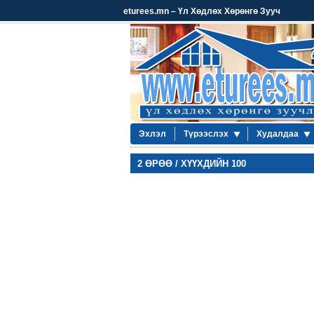
eturees.mn – Үл Хөдлөх Хөрөнгө Зууч
Эхлэл
Түрээслэх
Худалдаа
2 ӨРӨӨ / ХҮҮХДИЙН 100