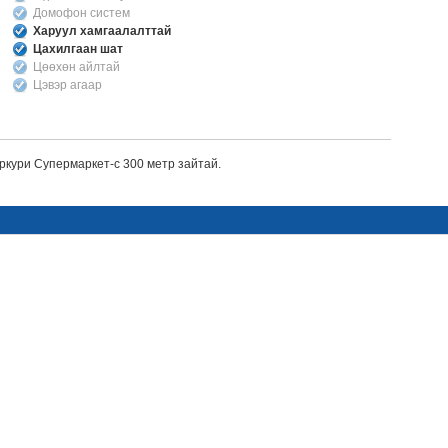
Домофон систем
Харуул хамгаалалттай
Цахилгаан шат
Цөөхөн айлтай
Цэвэр агаар
ркури Супермаркет-с 300 метр зайтай.