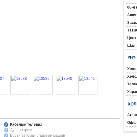
00-н 
Ашиг
Засв
Тавил
Цонх
Шал:
ҮНЭ
Хөлс
Хөлсл
Төлб
Хэрэ
ХОЛ
Агент
Офф
Кабелын телевиз
Дулаан граж
Бүрэн автомат угаалгын машин