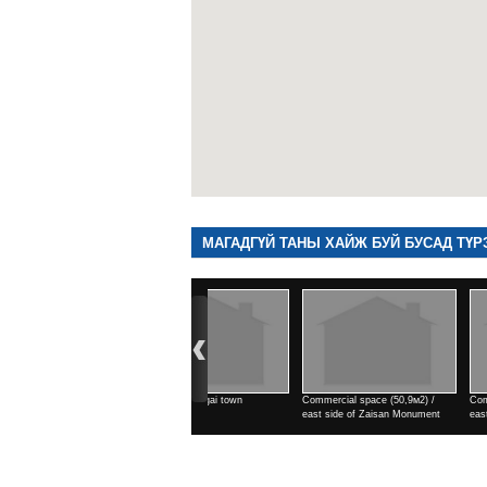
МАГАДГҮЙ ТАНЫ ХАЙЖ БУЙ БУСАД ТҮР
Commercial space (142,5м2) /
Commercial space (182м2) / east
2 rooms / north side of Teng
east side of Zaisan Monument
side of Zaisan Monument
cinema
Үнэ
Үнэ
Үнэ