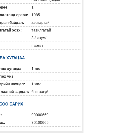
өрөө:
1
лалтанд орсон:
1985
арын байдал:
засвартай
гатай эсэх:
тавилгатай
:
3 /вакум/
паркет
 БА ХУГАЦАА
лөх хугацаа:
1 жил
өх үнэ :
өрийн нөхцөл:
1 жил
глээний зардал:
багтаагүй
БОО БАРИХ
:
99000669
ис:
70100669