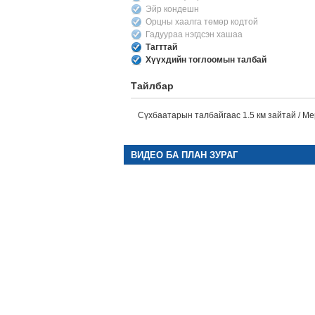
Эйр кондешн
Орцны хаалга төмөр кодтой
Гадуураа нэгдсэн хашаа
Тагттай
Хүүхдийн тоглоомын талбай
Тайлбар
Сүхбаатарын талбайгаас 1.5 км зайтай / Ме
ВИДЕО БА ПЛАН ЗУРАГ