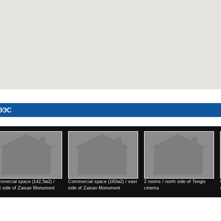
ЭЭС
is
Commercial space (182м2) / east
3 rooms / Park view town
1 rooms / north side of
side of Zaisan Monument
Үнэ
Uildwer
Үнэ
Үнэ