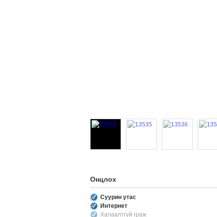
Онцлох
Суурин утас
Интернет
Халаалтгүй граж