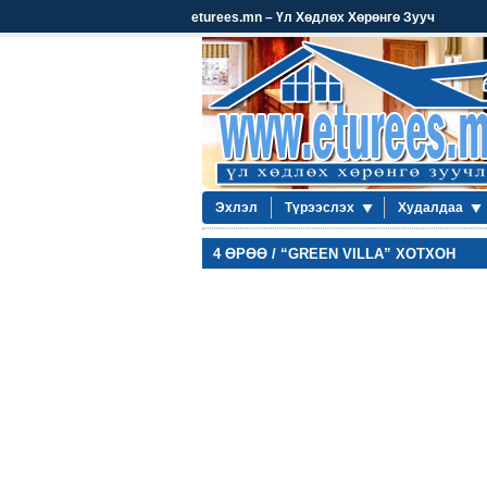
eturees.mn – Үл Хөдлөх Хөрөнгө Зууч
Эхлэл
Түрээслэх
Худалдаа
4 ӨРӨӨ / “GREEN VILLA” ХОТХОН