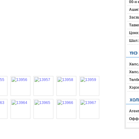
00-н 
Ашиг
Засв
Тавил
Цонх
Шал:
ҮНЭ
Хөлс
Хөлсл
Төлб
Хэрэ
ХОЛ
Агент
Офф