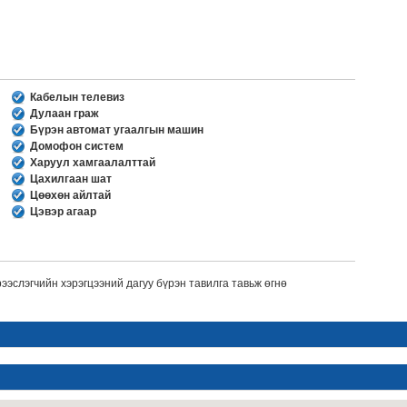
Кабелын телевиз
Дулаан граж
Бүрэн автомат угаалгын машин
Домофон систем
Харуул хамгаалалттай
Цахилгаан шат
Цөөхөн айлтай
Цэвэр агаар
ээслэгчийн хэрэгцээний дагуу бүрэн тавилга тавьж өгнө