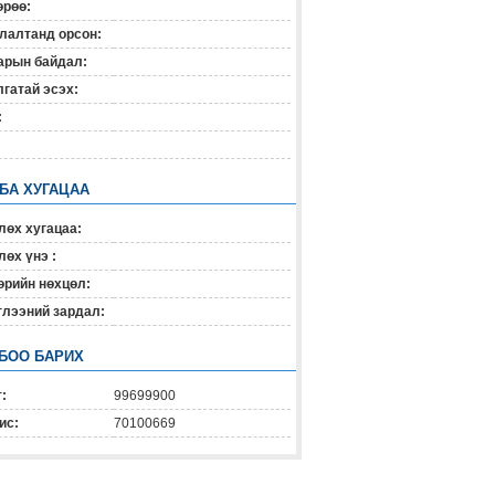
өрөө:
лалтанд орсон:
арын байдал:
гатай эсэх:
:
 БА ХУГАЦАА
лөх хугацаа:
өх үнэ :
өрийн нөхцөл:
глээний зардал:
БОО БАРИХ
:
99699900
ис:
70100669