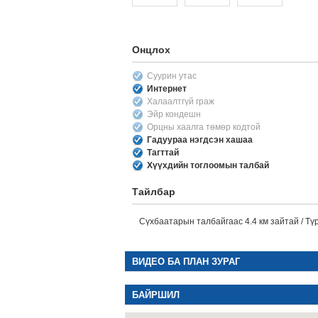
Онцлох
Суурин утас
Интернет
Халаалтгүй граж
Эйр кондешн
Орцны хаалга төмөр кодтой
Гадуураа нэгдсэн хашаа
Тагттай
Хүүхдийн тоглоомын талбай
Тайлбар
Сүхбаатарын талбайгаас 4.4 км зайтай / Түр
ВИДЕО БА ПЛАН ЗУРАГ
БАЙРШИЛ