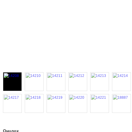
Онцлох