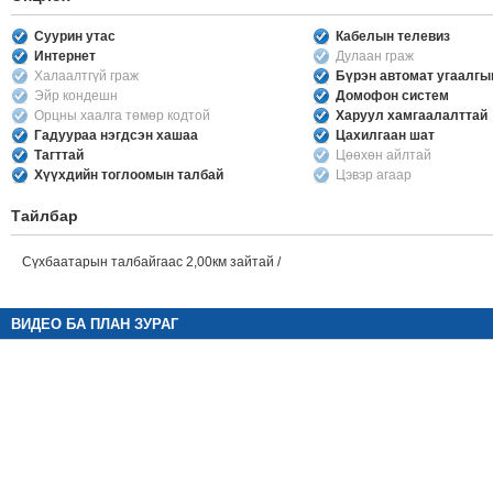
Суурин утас
Кабелын телевиз
Интернет
Дулаан граж
Халаалтгүй граж
Бүрэн автомат угаалг
Эйр кондешн
Домофон систем
Орцны хаалга төмөр кодтой
Харуул хамгаалалттай
Гадуураа нэгдсэн хашаа
Цахилгаан шат
Тагттай
Цөөхөн айлтай
Хүүхдийн тоглоомын талбай
Цэвэр агаар
Тайлбар
Сүхбаатарын талбайгаас 2,00км зайтай /
ВИДЕО БА ПЛАН ЗУРАГ