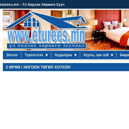
eturees.mn – Үл Хөдлөх Хөрөнгө Зууч
Эхлэл
Түрээслэх
Худалдаа
Хууль, эрх зүй
Бидн
2 ӨРӨӨ / НОГООН ТӨГӨЛ ХОТХОН