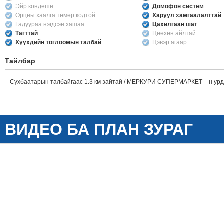
Эйр кондешн
Домофон систем
Орцны хаалга төмөр кодтой
Харуул хамгаалалттай
Гадуураа нэгдсэн хашаа
Цахилгаан шат
Тагттай
Цөөхөн айлтай
Хүүхдийн тоглоомын талбай
Цэвэр агаар
Тайлбар
Сүхбаатарын талбайгаас 1.3 км зайтай / МЕРКУРИ СУПЕРМАРКЕТ – н урд
ВИДЕО БА ПЛАН ЗУРАГ