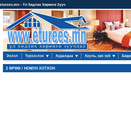
eturees.mn – Үл Хөдлөх Хөрөнгө Зууч
Эхлэл
Түрээслэх
Худалдаа
Хууль, эрх зүй
Бидн
2 ӨРӨӨ / НОМУН ХОТХОН