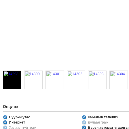
Онцлох
Суурин утас
Кабелын телевиз
Интернет
Дулаан граж
Халаалтгүй граж
Бүрэн автомат угаалг